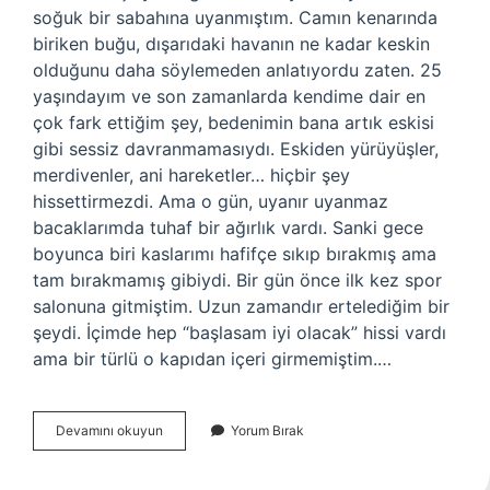
soğuk bir sabahına uyanmıştım. Camın kenarında
biriken buğu, dışarıdaki havanın ne kadar keskin
olduğunu daha söylemeden anlatıyordu zaten. 25
yaşındayım ve son zamanlarda kendime dair en
çok fark ettiğim şey, bedenimin bana artık eskisi
gibi sessiz davranmamasıydı. Eskiden yürüyüşler,
merdivenler, ani hareketler… hiçbir şey
hissettirmezdi. Ama o gün, uyanır uyanmaz
bacaklarımda tuhaf bir ağırlık vardı. Sanki gece
boyunca biri kaslarımı hafifçe sıkıp bırakmış ama
tam bırakmamış gibiydi. Bir gün önce ilk kez spor
salonuna gitmiştim. Uzun zamandır ertelediğim bir
şeydi. İçimde hep “başlasam iyi olacak” hissi vardı
ama bir türlü o kapıdan içeri girmemiştim.…
Hamlık
Devamını okuyun
Yorum Bırak
kas
ağrılarına
ne