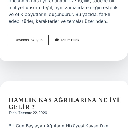
gücünden nasıl yararlanabiliriz? İşçilik, sadece bir
maliyet unsuru değil, aynı zamanda emeğin estetik
ve etik boyutlarını düşündürür. Bu yazıda, farklı
edebi türler, karakterler ve temalar üzerinden…
14
Devamını okuyun
Yorum Bırak
ayarda
işçilik
ne
kadar
?
HAMLIK KAS AĞRILARINA NE IYI
GELIR ?
Tarih: Temmuz 22, 2026
Bir Gün Başlayan Ağrıların Hikâyesi Kayseri’nin