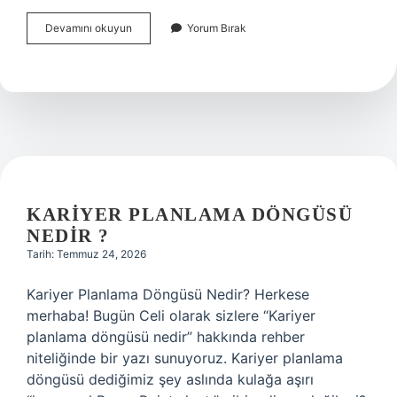
İşlemcinin
Devamını okuyun
Yorum Bırak
kaç
derece
olduğunu
nasıl
anlarız
?
KARIYER PLANLAMA DÖNGÜSÜ
NEDIR ?
Tarih: Temmuz 24, 2026
Kariyer Planlama Döngüsü Nedir? Herkese
merhaba! Bugün Celi olarak sizlere “Kariyer
planlama döngüsü nedir” hakkında rehber
niteliğinde bir yazı sunuyoruz. Kariyer planlama
döngüsü dediğimiz şey aslında kulağa aşırı