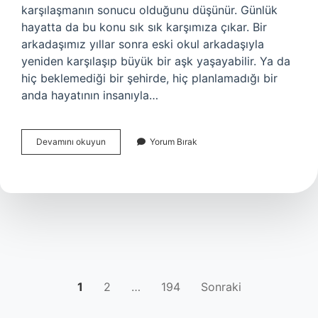
karşılaşmanın sonucu olduğunu düşünür. Günlük
hayatta da bu konu sık sık karşımıza çıkar. Bir
arkadaşımız yıllar sonra eski okul arkadaşıyla
yeniden karşılaşıp büyük bir aşk yaşayabilir. Ya da
hiç beklemediği bir şehirde, hiç planlamadığı bir
anda hayatının insanıyla…
Ruh
Devamını okuyun
Yorum Bırak
eşleri
birbirlerine
kavuşabilir
mi
?
YAZI
1
2
…
194
Sonraki
SAYFALAMASI