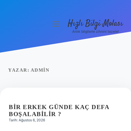
Hızlı Bilgi Molası
menüyü
aç
Anlık bilgilerle zihnini tazele!
Anasayfa
Gizlilik Politikası
Yasal Uyarı
YAZAR:
ADMIN
Hakkımızda
BIR ERKEK GÜNDE KAÇ DEFA
BOŞALABILIR ?
Tarih: Ağustos 6, 2026