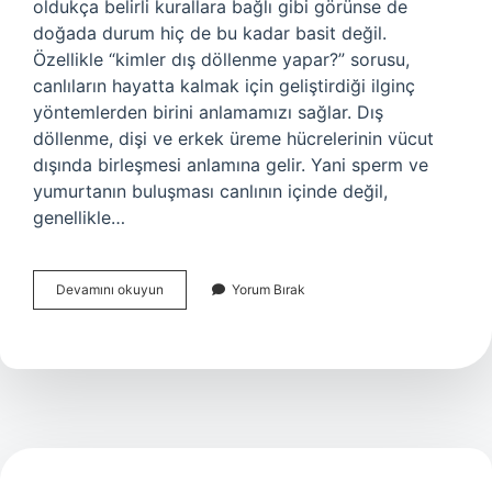
oldukça belirli kurallara bağlı gibi görünse de
doğada durum hiç de bu kadar basit değil.
Özellikle “kimler dış döllenme yapar?” sorusu,
canlıların hayatta kalmak için geliştirdiği ilginç
yöntemlerden birini anlamamızı sağlar. Dış
döllenme, dişi ve erkek üreme hücrelerinin vücut
dışında birleşmesi anlamına gelir. Yani sperm ve
yumurtanın buluşması canlının içinde değil,
genellikle…
Kimler
Devamını okuyun
Yorum Bırak
dış
döllenme
yapar
?