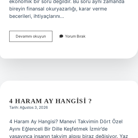
ekonomik bir soru değildir. Bu soru aynı zamanda
bireyin finansal okuryazarlığı, karar verme
becerileri, ihtiyaçlarını…
Avans
Devamını okuyun
Yorum Bırak
hesap
kullanmak
mantıklı
mı
?
4 HARAM AY HANGISI ?
Tarih: Ağustos 3, 2026
4 Haram Ay Hangisi? Manevi Takvimin Dört Özel
Ayını Eğlenceli Bir Dille Keşfetmek İzmir’de
yaşayınca insanın takvim algısı biraz değişiyor. Yaz