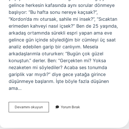
gelince herkesin kafasında aynı sorular dönmeye
başlıyor: “Bu hafta sonu nereye kaçsak?”,
“Kordon’da mı otursak, sahile mi insek?”, “Sıcaktan
erimeden kahveyi nasıl içsek?” Ben de 25 yaşında,
arkadaş ortamında sürekli espri yapan ama eve
gelince gün içinde söylediğim bir cümleyi üç saat
analiz edebilen garip bir canlıyım. Mesela
arkadaşlarımla otururken: “Bugün çok güzel
konuştun.” derler. Ben: “Gerçekten mi? Yoksa
nezaketen mi söylediler? Acaba ses tonumda
gariplik var mıydı?” diye gece yatağa girince
düşünmeye başlarım. İşte böyle fazla düşünen
ama…
4
Devamını okuyun
Yorum Bırak
haram
ay
hangisi
?