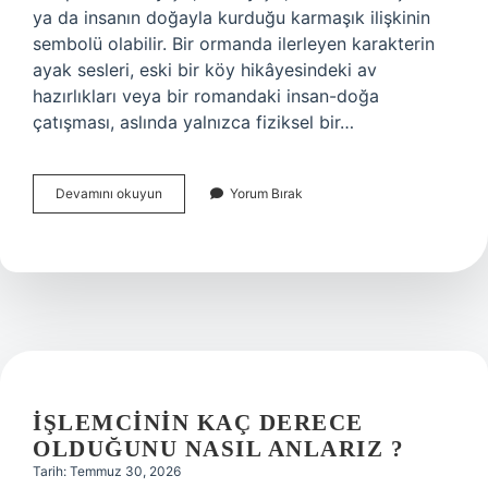
ya da insanın doğayla kurduğu karmaşık ilişkinin
sembolü olabilir. Bir ormanda ilerleyen karakterin
ayak sesleri, eski bir köy hikâyesindeki av
hazırlıkları veya bir romandaki insan-doğa
çatışması, aslında yalnızca fiziksel bir…
2025’te
Devamını okuyun
Yorum Bırak
tavşan
avı
ne
zaman
açılıyor
?
İŞLEMCININ KAÇ DERECE
OLDUĞUNU NASIL ANLARIZ ?
Tarih: Temmuz 30, 2026