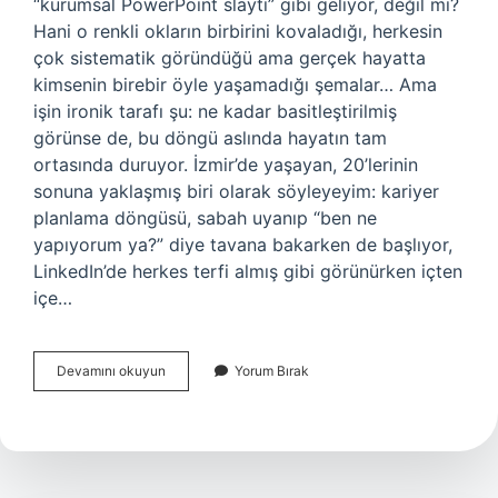
“kurumsal PowerPoint slaytı” gibi geliyor, değil mi?
Hani o renkli okların birbirini kovaladığı, herkesin
çok sistematik göründüğü ama gerçek hayatta
kimsenin birebir öyle yaşamadığı şemalar… Ama
işin ironik tarafı şu: ne kadar basitleştirilmiş
görünse de, bu döngü aslında hayatın tam
ortasında duruyor. İzmir’de yaşayan, 20’lerinin
sonuna yaklaşmış biri olarak söyleyeyim: kariyer
planlama döngüsü, sabah uyanıp “ben ne
yapıyorum ya?” diye tavana bakarken de başlıyor,
LinkedIn’de herkes terfi almış gibi görünürken içten
içe…
Kariyer
Devamını okuyun
Yorum Bırak
planlama
döngüsü
nedir
?