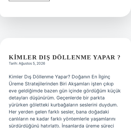
erkek
günde
kaç
defa
boşalabilir
?
KIMLER DIŞ DÖLLENME YAPAR ?
Tarih: Ağustos 5, 2026
Kimler Dış Döllenme Yapar? Doğanın En İlginç
Üreme Stratejilerinden Biri Akşamları işten çıkıp
eve geldiğimde bazen gün içinde gördüğüm küçük
detayları düşünürüm. Geçenlerde bir parkta
yürürken göletteki kurbağaların seslerini duydum.
Her yerden gelen farklı sesler, bana doğadaki
canlıların ne kadar farklı yöntemlerle yaşamlarını
sürdürdüğünü hatırlattı. İnsanlarda üreme süreci