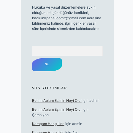
Hukuka ve yasal düzenlemelere aykırı
olduğunu düşündüğünüz içerikleri,
backlinkpanelicomtr@gmail.com
adresine
bildirmeniz halinde, ilgili içerikler yasal
süre içerisinde sitemizden kaldırılacaktır.
Arama
SON YORUMLAR
Benim Ablam Eşimin Neyi Olur
için
admin
Benim Ablam Eşimin Neyi Olur
için
Şampiyon
Karaçam Hangi Ilde
için
admin
Karaçam Hangi Ilde
için
Abi