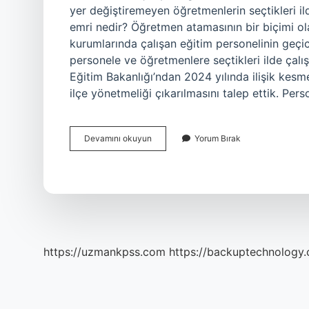
yer değiştiremeyen öğretmenlerin seçtikleri il
emri nedir? Öğretmen atamasının bir biçimi olan
kurumlarında çalışan eğitim personelinin geçici 
personele ve öğretmenlere seçtikleri ilde çalışm
Eğitim Bakanlığı’ndan 2024 yılında ilişik kesm
ilçe yönetmeliği çıkarılmasını talep ettik. Per
İLçe
Devamını okuyun
Yorum Bırak
Emrine
Atanmak
Ne
Demek
https://uzmankpss.com
https://backuptechnology.