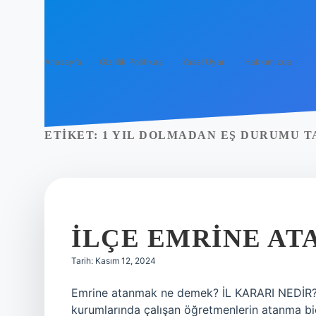
Anasayfa
Gizlilik Politikası
Yasal Uyarı
Hakkımızda
ETIKET:
1 YIL DOLMADAN EŞ DURUMU T
İLÇE EMRINE A
Tarih: Kasım 12, 2024
Emrine atanmak ne demek? İL KARARI NEDİR? İl 
kurumlarında çalışan öğretmenlerin atanma biç