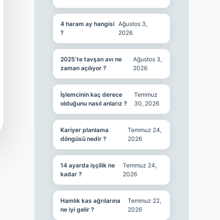
4 haram ay hangisi
Ağustos 3,
?
2026
2025’te tavşan avı ne
Ağustos 3,
zaman açılıyor ?
2026
İşlemcinin kaç derece
Temmuz
olduğunu nasıl anlarız ?
30, 2026
Kariyer planlama
Temmuz 24,
döngüsü nedir ?
2026
14 ayarda işçilik ne
Temmuz 24,
kadar ?
2026
Hamlık kas ağrılarına
Temmuz 22,
ne iyi gelir ?
2026