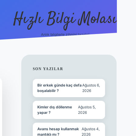
Hızlı Bilgi Molası
Anlık bilgilerle zihnini tazele!
ilbet mobil giriş
SIDEBAR
SON YAZILAR
Bir erkek günde kaç defa
Ağustos 6,
boşalabilir ?
2026
Kimler dış döllenme
Ağustos 5,
yapar ?
2026
Avans hesap kullanmak
Ağustos 4,
mantıklı mı ?
2026