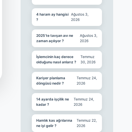
4 haram ay hangisi
Ağustos 3,
?
2026
2025’te tavşan avı ne
Ağustos 3,
zaman açılıyor ?
2026
İşlemcinin kaç derece
Temmuz
olduğunu nasıl anlarız ?
30, 2026
Kariyer planlama
Temmuz 24,
döngüsü nedir ?
2026
14 ayarda işçilik ne
Temmuz 24,
kadar ?
2026
Hamlık kas ağrılarına
Temmuz 22,
ne iyi gelir ?
2026