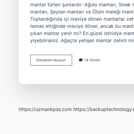
mantar türleri şunlardır: Ağulu mantarı, Sinek
mantarı, Şeytan mantarı ve Ölüm meleği mantarı
Toplandığında içi maviye dönen mantarlar zehirl
temas ettiğinde maviye döner, ancak bu mant
çıkan mantar yenir mi? En güzel istiridye man
yiyebilirsiniz. Ağaçta yetişen mantar zehirli 
Kök
Devamını okuyun
14 Yorum
Mantarı
Yenir
Mi
https://uzmankpss.com
https://backuptechnology.