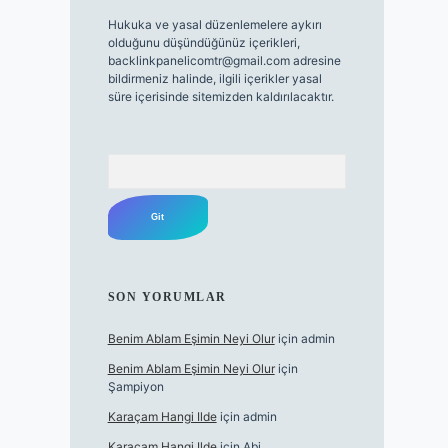
Hukuka ve yasal düzenlemelere aykırı
olduğunu düşündüğünüz içerikleri,
backlinkpanelicomtr@gmail.com
adresine
bildirmeniz halinde, ilgili içerikler yasal
süre içerisinde sitemizden kaldırılacaktır.
Arama
SON YORUMLAR
Benim Ablam Eşimin Neyi Olur
için
admin
Benim Ablam Eşimin Neyi Olur
için
Şampiyon
Karaçam Hangi Ilde
için
admin
Karaçam Hangi Ilde
için
Abi