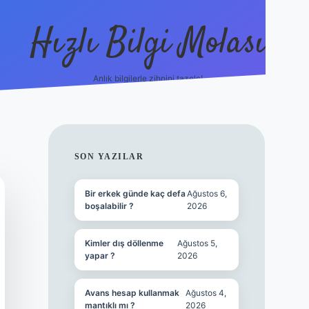
Hızlı Bilgi Molası
Anlık bilgilerle zihnini tazele!
ilbet mobil gir
SIDEBAR
SON YAZILAR
Bir erkek günde kaç defa
Ağustos 6,
boşalabilir ?
2026
Kimler dış döllenme
Ağustos 5,
yapar ?
2026
Avans hesap kullanmak
Ağustos 4,
mantıklı mı ?
2026