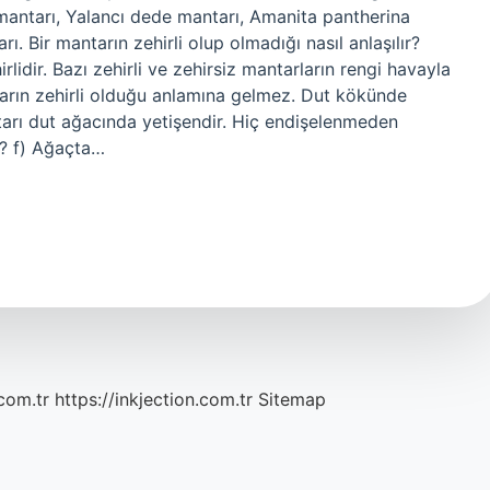
 mantarı, Yalancı dede mantarı, Amanita pantherina
. Bir mantarın zehirli olup olmadığı nasıl anlaşılır?
idir. Bazı zehirli ve zehirsiz mantarların rengi havayla
arın zehirli olduğu anlamına gelmez. Dut kökünde
tarı dut ağacında yetişendir. Hiç endişelenmeden
mi? f) Ağaçta…
com.tr
https://inkjection.com.tr
Sitemap