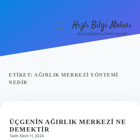
Hızlı Bilgi Molası
menüyü
aç
Anlık bilgilerle zihnini tazele!
Anasayfa
Gizlilik Politikası
Yasal Uyarı
ETIKET:
AĞIRLIK MERKEZI YÖNTEMI
NEDIR
Hakkımızda
ÜÇGENIN AĞIRLIK MERKEZI NE
DEMEKTIR
Tarih: Ekim 11, 2024