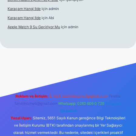
Karaçam Hangi Ilde
için
admin
Karaçam Hangi Ilde
için
Abi
Apple Watch 9 Su Geçiriyor Mu
için
admin
iriş
Reklam ve İletişim:
E-mail:
backlinkpaneli@gmail.com
Teams:
forumhizmeti@gmail.com
Whatsapp: 0262 606 0 726
Telegram:
@karabul
Yasal Uyarı:
Sitemiz, 5651 Sayılı Kanun gereğince Bilgi Teknolojileri
ve İletişim Kurumu (BTK) tarafından onaylanmış bir Yer Sağlayıcı
olarak hizmet vermektedir. Bu nedenle, sitedeki içerikleri proaktif