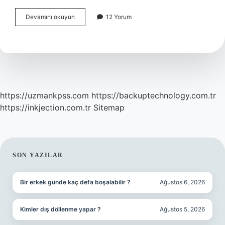
Üçgenin
Devamını okuyun
12 Yorum
Ağırlık
Merkezi
Ne
Demektir
https://uzmankpss.com
https://backuptechnology.com.tr
https://inkjection.com.tr
Sitemap
SIDEBAR
SON YAZILAR
Bir erkek günde kaç defa boşalabilir ?
Ağustos 6, 2026
Kimler dış döllenme yapar ?
Ağustos 5, 2026