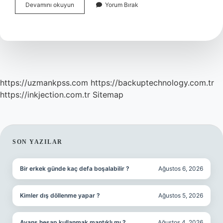
Albümin
Devamını okuyun
Yorum Bırak
Idrara
Geçer
Mi
https://uzmankpss.com
https://backuptechnology.com.tr
https://inkjection.com.tr
Sitemap
SIDEBAR
SON YAZILAR
Bir erkek günde kaç defa boşalabilir ?
Ağustos 6, 2026
Kimler dış döllenme yapar ?
Ağustos 5, 2026
Avans hesap kullanmak mantıklı mı ?
Ağustos 4, 2026