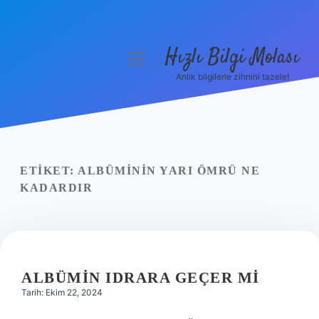
Hızlı Bilgi Molası
menüyü
aç
Anlık bilgilerle zihnini tazele!
Anasayfa
Gizlilik Politikası
Yasal Uyarı
ETIKET:
ALBÜMININ YARI ÖMRÜ NE
KADARDIR
Hakkımızda
ALBÜMIN IDRARA GEÇER MI
Tarih: Ekim 22, 2024