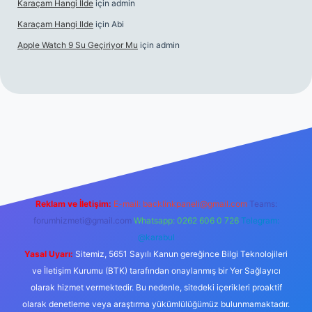
Karaçam Hangi Ilde
için
admin
Karaçam Hangi Ilde
için
Abi
Apple Watch 9 Su Geçiriyor Mu
için
admin
riş
Reklam ve İletişim:
E-mail:
backlinkpaneli@gmail.com
Teams:
forumhizmeti@gmail.com
Whatsapp: 0262 606 0 726
Telegram:
@karabul
Yasal Uyarı:
Sitemiz, 5651 Sayılı Kanun gereğince Bilgi Teknolojileri
ve İletişim Kurumu (BTK) tarafından onaylanmış bir Yer Sağlayıcı
olarak hizmet vermektedir. Bu nedenle, sitedeki içerikleri proaktif
olarak denetleme veya araştırma yükümlülüğümüz bulunmamaktadır.