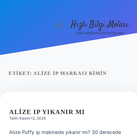
Hızlı Bilgi Molası
menüyü
aç
Anlık bilgilerle zihnini tazele!
Anasayfa
Gizlilik Politikası
Yasal Uyarı
ETIKET:
ALIZE IP MARKASI KIMIN
Hakkımızda
ALIZE IP YIKANIR MI
Tarih: Kasım 12, 2024
Alize Puffy ip makinede yıkanır mı? 30 derecede