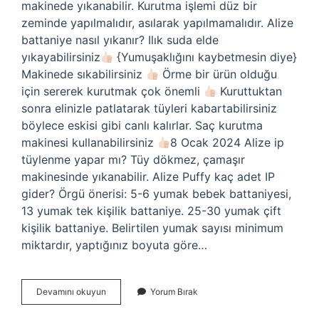
makinede yıkanabilir. Kurutma işlemi düz bir
zeminde yapılmalıdır, asılarak yapılmamalıdır. Alize
battaniye nasıl yıkanır? Ilık suda elde
yıkayabilirsiniz
{Yumuşaklığını kaybetmesin diye}
Makinede sıkabilirsiniz
Örme bir ürün olduğu
için sererek kurutmak çok önemli
Kuruttuktan
sonra elinizle patlatarak tüyleri kabartabilirsiniz
böylece eskisi gibi canlı kalırlar. Saç kurutma
makinesi kullanabilirsiniz
8 Ocak 2024 Alize ip
tüylenme yapar mı? Tüy dökmez, çamaşır
makinesinde yıkanabilir. Alize Puffy kaç adet IP
gider? Örgü önerisi: 5-6 yumak bebek battaniyesi,
13 yumak tek kişilik battaniye. 25-30 yumak çift
kişilik battaniye. Belirtilen yumak sayısı minimum
miktardır, yaptığınız boyuta göre…
Alize
Devamını okuyun
Yorum Bırak
Ip
Yıkanır