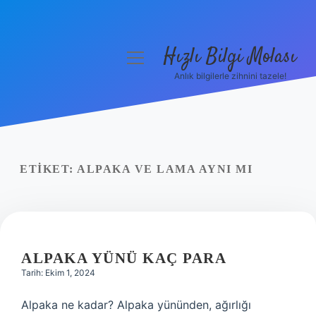
Hızlı Bilgi Molası
menüyü
aç
Anlık bilgilerle zihnini tazele!
Anasayfa
Gizlilik Politikası
Yasal Uyarı
ETIKET:
ALPAKA VE LAMA AYNI MI
Hakkımızda
ALPAKA YÜNÜ KAÇ PARA
Tarih: Ekim 1, 2024
Alpaka ne kadar? Alpaka yününden, ağırlığı