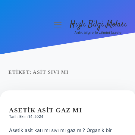
Hızlı Bilgi Molası
menüyü
aç
Anlık bilgilerle zihnini tazele!
Anasayfa
Gizlilik Politikası
Yasal Uyarı
ETIKET:
ASIT SIVI MI
Hakkımızda
ASETIK ASIT GAZ MI
Tarih: Ekim 14, 2024
Asetik asit katı mı sıvı mı gaz mı? Organik bir