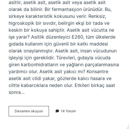
asittir, asetik asit, asetik asit veya asetik asit
olarak da bilinir. Bir fermantasyon ürünüdür. Bu,
sirkeye karakteristik kokusunu verir. Renksiz,
higroskopik bir sıvıdır, belirgin ekşi bir tada ve
keskin bir kokuya sahiptir. Asetik asit vücutta ne
işe yarar? Asitlik düzenleyici E260, tüm ülkelerde
gıdada kullanım için güvenli bir katkı maddesi
olarak onaylanmıştır. Asetik asit, insan vücudunun
işleyişi için gereklidir. Türevleri, gıdayla vücuda
giren karbonhidratların ve yağların parçalanmasına
yardımcı olur. Asetik asit yakıcı mı? Konsantre
asetik asit cildi yakar, gözlerde kalıcı hasara ve
ciltte kabarcıklara neden olur. Etkileri birkaç saat
sonra…
Asetik
Devamını okuyun
14 Yorum
Asit
Gaz
Mı