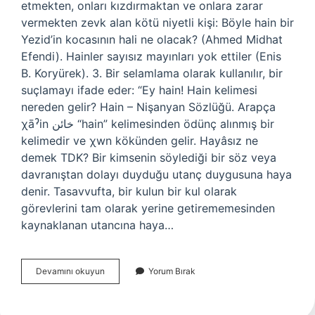
etmekten, onları kızdırmaktan ve onlara zarar
vermekten zevk alan kötü niyetli kişi: Böyle hain bir
Yezid’in kocasının hali ne olacak? (Ahmed Midhat
Efendi). Hainler sayısız mayınları yok ettiler (Enis
B. Koryürek). 3. Bir selamlama olarak kullanılır, bir
suçlamayı ifade eder: “Ey hain! Hain kelimesi
nereden gelir? Hain – Nişanyan Sözlüğü. Arapça
χāˀin خائن “hain” kelimesinden ödünç alınmış bir
kelimedir ve χwn kökünden gelir. Hayâsız ne
demek TDK? Bir kimsenin söylediği bir söz veya
davranıştan dolayı duyduğu utanç duygusuna haya
denir. Tasavvufta, bir kulun bir kul olarak
görevlerini tam olarak yerine getirememesinden
kaynaklanan utancına haya…
Hain
Devamını okuyun
Yorum Bırak
Neye
Denir