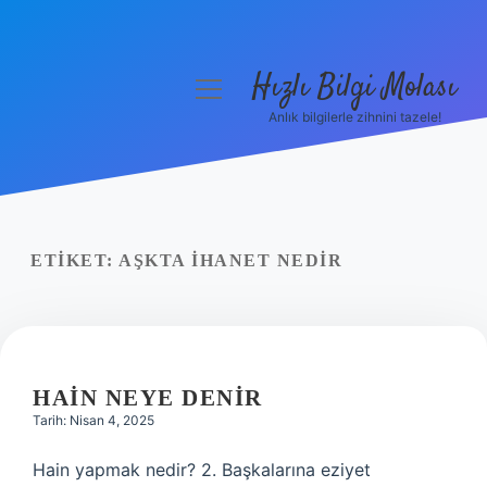
Hızlı Bilgi Molası
menüyü
aç
Anlık bilgilerle zihnini tazele!
Anasayfa
Gizlilik Politikası
Yasal Uyarı
ETIKET:
AŞKTA IHANET NEDIR
Hakkımızda
HAIN NEYE DENIR
Tarih: Nisan 4, 2025
Hain yapmak nedir? 2. Başkalarına eziyet