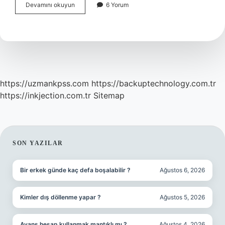
Maskeleme
Devamını okuyun
6 Yorum
Bandı
Ne
Zaman
Sökülür
https://uzmankpss.com
https://backuptechnology.com.tr
https://inkjection.com.tr
Sitemap
SIDEBAR
SON YAZILAR
Bir erkek günde kaç defa boşalabilir ?
Ağustos 6, 2026
Kimler dış döllenme yapar ?
Ağustos 5, 2026
Avans hesap kullanmak mantıklı mı ?
Ağustos 4, 2026