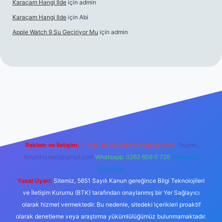
Karaçam Hangi Ilde
için
admin
Karaçam Hangi Ilde
için
Abi
Apple Watch 9 Su Geçiriyor Mu
için
admin
riş
Reklam ve İletişim:
E-mail:
backlinkpaneli@gmail.com
Teams:
forumhizmeti@gmail.com
Whatsapp: 0262 606 0 726
Telegram:
@karabul
Yasal Uyarı:
Sitemiz, 5651 Sayılı Kanun gereğince Bilgi Teknolojileri
ve İletişim Kurumu (BTK) tarafından onaylanmış bir Yer Sağlayıcı
olarak hizmet vermektedir. Bu nedenle, sitedeki içerikleri proaktif
olarak denetleme veya araştırma yükümlülüğümüz bulunmamaktadır.