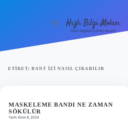
Hızlı Bilgi Molası
menüyü
aç
Anlık bilgilerle zihnini tazele!
Anasayfa
Gizlilik Politikası
Yasal Uyarı
ETIKET:
BANT IZI NASIL ÇIKARILIR
Hakkımızda
MASKELEME BANDI NE ZAMAN
SÖKÜLÜR
Tarih: Ekim 8, 2024