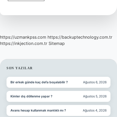
Ip
Yıkanır
Mı
https://uzmankpss.com
https://backuptechnology.com.tr
https://inkjection.com.tr
Sitemap
SIDEBAR
SON YAZILAR
Bir erkek günde kaç defa boşalabilir ?
Ağustos 6, 2026
Kimler dış döllenme yapar ?
Ağustos 5, 2026
Avans hesap kullanmak mantıklı mı ?
Ağustos 4, 2026