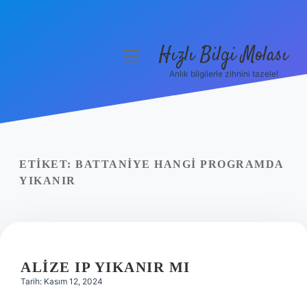
Hızlı Bilgi Molası
menüyü
aç
Anlık bilgilerle zihnini tazele!
Anasayfa
Gizlilik Politikası
Yasal Uyarı
ETIKET:
BATTANIYE HANGI PROGRAMDA
YIKANIR
Hakkımızda
ALIZE IP YIKANIR MI
Tarih: Kasım 12, 2024