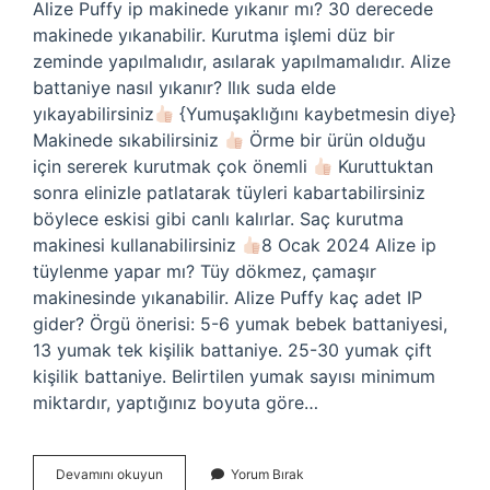
Alize Puffy ip makinede yıkanır mı? 30 derecede
makinede yıkanabilir. Kurutma işlemi düz bir
zeminde yapılmalıdır, asılarak yapılmamalıdır. Alize
battaniye nasıl yıkanır? Ilık suda elde
yıkayabilirsiniz
{Yumuşaklığını kaybetmesin diye}
Makinede sıkabilirsiniz
Örme bir ürün olduğu
için sererek kurutmak çok önemli
Kuruttuktan
sonra elinizle patlatarak tüyleri kabartabilirsiniz
böylece eskisi gibi canlı kalırlar. Saç kurutma
makinesi kullanabilirsiniz
8 Ocak 2024 Alize ip
tüylenme yapar mı? Tüy dökmez, çamaşır
makinesinde yıkanabilir. Alize Puffy kaç adet IP
gider? Örgü önerisi: 5-6 yumak bebek battaniyesi,
13 yumak tek kişilik battaniye. 25-30 yumak çift
kişilik battaniye. Belirtilen yumak sayısı minimum
miktardır, yaptığınız boyuta göre…
Alize
Devamını okuyun
Yorum Bırak