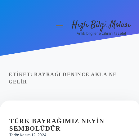
Hızlı Bilgi Molası
menüyü
aç
Anlık bilgilerle zihnini tazele!
Anasayfa
Gizlilik Politikası
Yasal Uyarı
ETIKET:
BAYRAĞI DENINCE AKLA NE
GELIR
Hakkımızda
TÜRK BAYRAĞIMIZ NEYIN
SEMBOLÜDÜR
Tarih: Kasım 12, 2024