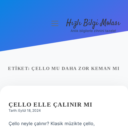
Hızlı Bilgi Molası
menüyü
aç
Anlık bilgilerle zihnini tazele!
Anasayfa
Gizlilik Politikası
Yasal Uyarı
ETIKET:
ÇELLO MU DAHA ZOR KEMAN MI
Hakkımızda
ÇELLO ELLE ÇALINIR MI
Tarih: Eylül 18, 2024
Çello neyle çalınır? Klasik müzikte çello,