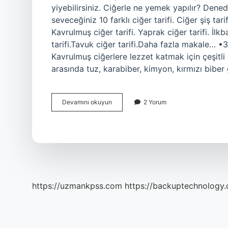
yiyebilirsiniz. Ciğerle ne yemek yapılır? Dene
seveceğiniz 10 farklı ciğer tarifi. Ciğer şiş tari
Kavrulmuş ciğer tarifi. Yaprak ciğer tarifi. İlk
tarifi.Tavuk ciğer tarifi.Daha fazla makale… •
Kavrulmuş ciğerlere lezzet katmak için çeşitli b
arasında tuz, karabiber, kimyon, kırmızı bibe
Ciğer
Devamını okuyun
2 Yorum
Sote
Nin
Yanına
Ne
Gider
https://uzmankpss.com
https://backuptechnology.