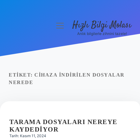
Hızlı Bilgi Molası
menüyü
aç
Anlık bilgilerle zihnini tazele!
Anasayfa
Gizlilik Politikası
Yasal Uyarı
ETIKET:
CIHAZA INDIRILEN DOSYALAR
NEREDE
Hakkımızda
TARAMA DOSYALARI NEREYE
KAYDEDIYOR
Tarih: Kasım 11, 2024