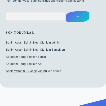
ilgili içerikler yasal süre içerisinde sitemizden kaldırılacaktır.
Arama
SON YORUMLAR
Benim Ablam Eşimin Neyi Olur
için
admin
Benim Ablam Eşimin Neyi Olur
için
Şampiyon
Karaçam Hangi Ilde
için
admin
Karaçam Hangi Ilde
için
Abi
Apple Watch 9 Su Geçiriyor Mu
için
admin
riş