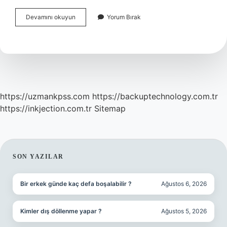
Tarama
Devamını okuyun
Yorum Bırak
Dosyaları
Nereye
Kaydediyor
https://uzmankpss.com
https://backuptechnology.com.tr
https://inkjection.com.tr
Sitemap
SIDEBAR
SON YAZILAR
Bir erkek günde kaç defa boşalabilir ?
Ağustos 6, 2026
Kimler dış döllenme yapar ?
Ağustos 5, 2026