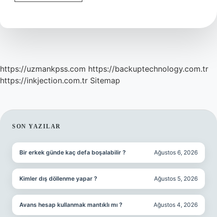
Emrine
Atanmak
Ne
Demek
https://uzmankpss.com
https://backuptechnology.com.tr
https://inkjection.com.tr
Sitemap
SIDEBAR
SON YAZILAR
Bir erkek günde kaç defa boşalabilir ?
Ağustos 6, 2026
Kimler dış döllenme yapar ?
Ağustos 5, 2026
Avans hesap kullanmak mantıklı mı ?
Ağustos 4, 2026