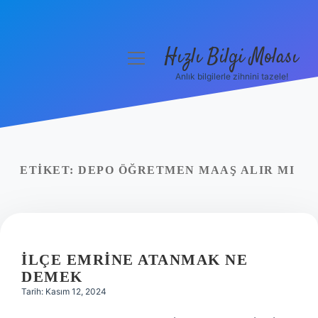
Hızlı Bilgi Molası
menüyü
aç
Anlık bilgilerle zihnini tazele!
Anasayfa
Gizlilik Politikası
Yasal Uyarı
ETIKET:
DEPO ÖĞRETMEN MAAŞ ALIR MI
Hakkımızda
İLÇE EMRINE ATANMAK NE
DEMEK
Tarih: Kasım 12, 2024