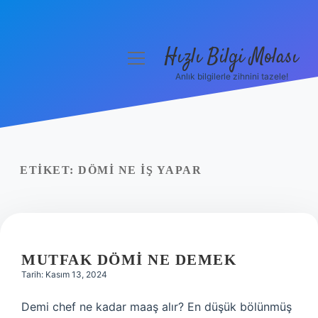
Hızlı Bilgi Molası
menüyü
aç
Anlık bilgilerle zihnini tazele!
Anasayfa
Gizlilik Politikası
Yasal Uyarı
ETIKET:
DÖMI NE IŞ YAPAR
Hakkımızda
MUTFAK DÖMI NE DEMEK
Tarih: Kasım 13, 2024
Demi chef ne kadar maaş alır? En düşük bölünmüş