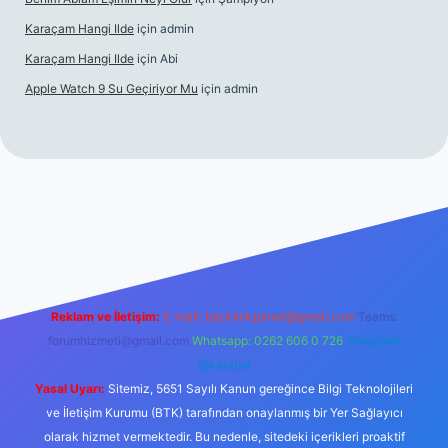
Karaçam Hangi Ilde
için
admin
Karaçam Hangi Ilde
için
Abi
Apple Watch 9 Su Geçiriyor Mu
için
admin
riş
Reklam ve İletişim:
E-mail:
backlinkpaneli@gmail.com
Teams:
forumhizmeti@gmail.com
Whatsapp: 0262 606 0 726
Telegram:
@karabul
Yasal Uyarı:
Sitemiz, 5651 Sayılı Kanun gereğince Bilgi Teknolojileri
ve İletişim Kurumu (BTK) tarafından onaylanmış bir Yer Sağlayıcı
olarak hizmet vermektedir. Bu nedenle, sitedeki içerikleri proaktif