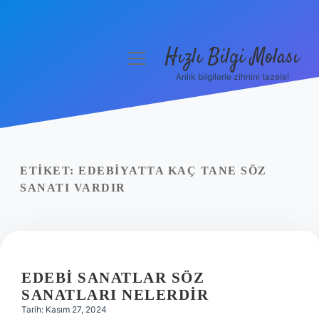
Hızlı Bilgi Molası
menüyü
aç
Anlık bilgilerle zihnini tazele!
Anasayfa
Gizlilik Politikası
Yasal Uyarı
ETIKET:
EDEBIYATTA KAÇ TANE SÖZ
SANATI VARDIR
Hakkımızda
EDEBI SANATLAR SÖZ
SANATLARI NELERDIR
Tarih: Kasım 27, 2024