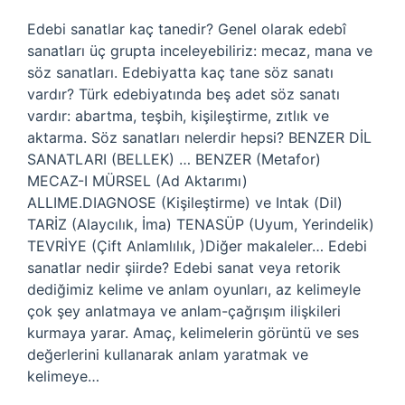
Edebi sanatlar kaç tanedir? Genel olarak edebî
sanatları üç grupta inceleyebiliriz: mecaz, mana ve
söz sanatları. Edebiyatta kaç tane söz sanatı
vardır? Türk edebiyatında beş adet söz sanatı
vardır: abartma, teşbih, kişileştirme, zıtlık ve
aktarma. Söz sanatları nelerdir hepsi? BENZER DİL
SANATLARI (BELLEK) … BENZER (Metafor)
MECAZ-I MÜRSEL (Ad Aktarımı)
ALLIME.DIAGNOSE (Kişileştirme) ve Intak (Dil)
TARİZ (Alaycılık, İma) TENASÜP (Uyum, Yerindelik)
TEVRİYE (Çift Anlamlılık, )Diğer makaleler… Edebi
sanatlar nedir şiirde? Edebi sanat veya retorik
dediğimiz kelime ve anlam oyunları, az kelimeyle
çok şey anlatmaya ve anlam-çağrışım ilişkileri
kurmaya yarar. Amaç, kelimelerin görüntü ve ses
değerlerini kullanarak anlam yaratmak ve
kelimeye…