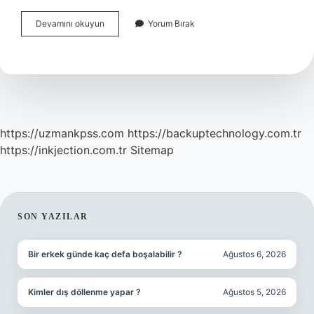
Edebi
Devamını okuyun
Yorum Bırak
Sanatlar
Söz
Sanatları
Nelerdir
https://uzmankpss.com
https://backuptechnology.com.tr
https://inkjection.com.tr
Sitemap
SIDEBAR
SON YAZILAR
Bir erkek günde kaç defa boşalabilir ?
Ağustos 6, 2026
Kimler dış döllenme yapar ?
Ağustos 5, 2026