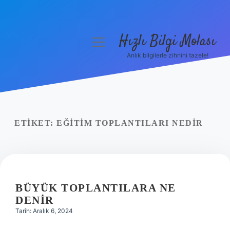
Hızlı Bilgi Molası
menüyü
aç
Anlık bilgilerle zihnini tazele!
Anasayfa
Gizlilik Politikası
Yasal Uyarı
ETIKET:
EĞITIM TOPLANTILARI NEDIR
Hakkımızda
BÜYÜK TOPLANTILARA NE
DENIR
Tarih: Aralık 6, 2024