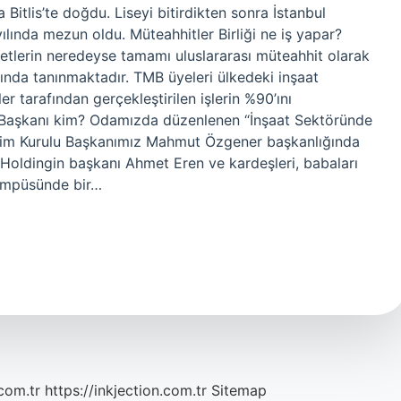
Bitlis’te doğdu. Liseyi bitirdikten sonra İstanbul
yılında mezun oldu. Müteahhitler Birliği ne iş yapar?
tlerin neredeyse tamamı uluslararası müteahhit olarak
ında tanınmaktadır. TMB üyeleri ülkedeki inşaat
er tarafından gerçekleştirilen işlerin %90’ını
ği Başkanı kim? Odamızda düzenlenen “İnşaat Sektöründe
etim Kurulu Başkanımız Mahmut Özgener başkanlığında
m? Holdingin başkanı Ahmet Eren ve kardeşleri, babaları
kampüsünde bir…
com.tr
https://inkjection.com.tr
Sitemap