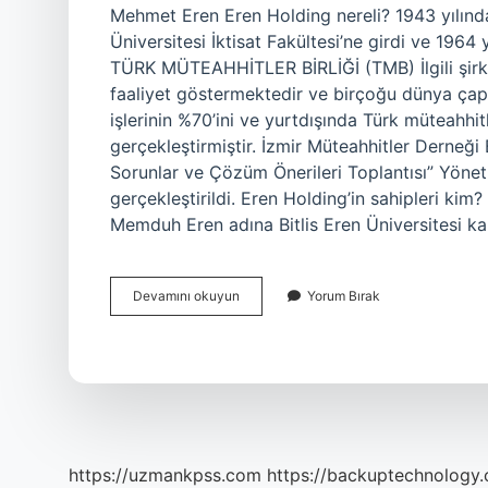
Mehmet Eren Eren Holding nereli? 1943 yılında 
Üniversitesi İktisat Fakültesi’ne girdi ve 1964 
TÜRK MÜTEAHHİTLER BİRLİĞİ (TMB) İlgili şirke
faaliyet göstermektedir ve birçoğu dünya çap
işlerinin %70’ini ve yurtdışında Türk müteahhitl
gerçekleştirmiştir. İzmir Müteahhitler Derne
Sorunlar ve Çözüm Önerileri Toplantısı” Yön
gerçekleştirildi. Eren Holding’in sahipleri ki
Memduh Eren adına Bitlis Eren Üniversitesi 
Türkiye
Devamını okuyun
Yorum Bırak
Müteahhitler
Birliği
Başkanı
Kim
https://uzmankpss.com
https://backuptechnology.