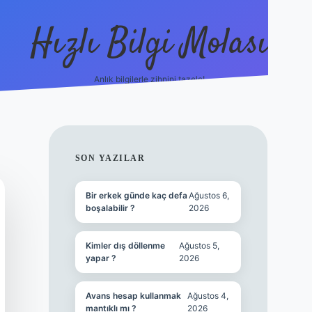
Hızlı Bilgi Molası
Anlık bilgilerle zihnini tazele!
ilbet mobil giriş
SIDEBAR
SON YAZILAR
Bir erkek günde kaç defa
Ağustos 6,
boşalabilir ?
2026
Kimler dış döllenme
Ağustos 5,
yapar ?
2026
Avans hesap kullanmak
Ağustos 4,
mantıklı mı ?
2026