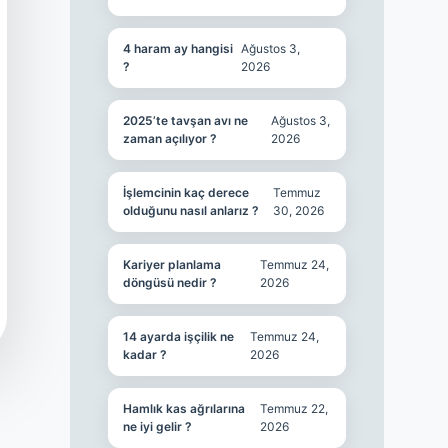
4 haram ay hangisi
Ağustos 3,
?
2026
2025’te tavşan avı ne
Ağustos 3,
zaman açılıyor ?
2026
İşlemcinin kaç derece
Temmuz
olduğunu nasıl anlarız ?
30, 2026
Kariyer planlama
Temmuz 24,
döngüsü nedir ?
2026
14 ayarda işçilik ne
Temmuz 24,
kadar ?
2026
Hamlık kas ağrılarına
Temmuz 22,
ne iyi gelir ?
2026