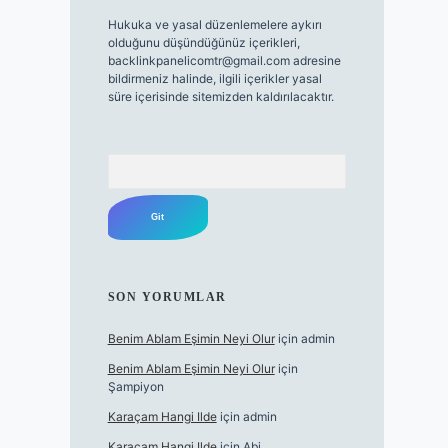
Hukuka ve yasal düzenlemelere aykırı
olduğunu düşündüğünüz içerikleri,
backlinkpanelicomtr@gmail.com
adresine
bildirmeniz halinde, ilgili içerikler yasal
süre içerisinde sitemizden kaldırılacaktır.
Arama
SON YORUMLAR
Benim Ablam Eşimin Neyi Olur
için
admin
Benim Ablam Eşimin Neyi Olur
için
Şampiyon
Karaçam Hangi Ilde
için
admin
Karaçam Hangi Ilde
için
Abi