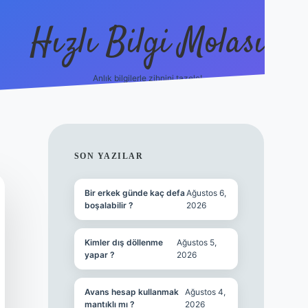
Hızlı Bilgi Molası
Anlık bilgilerle zihnini tazele!
ilbet mobil giriş
SIDEBAR
SON YAZILAR
Bir erkek günde kaç defa
Ağustos 6,
boşalabilir ?
2026
Kimler dış döllenme
Ağustos 5,
yapar ?
2026
Avans hesap kullanmak
Ağustos 4,
mantıklı mı ?
2026