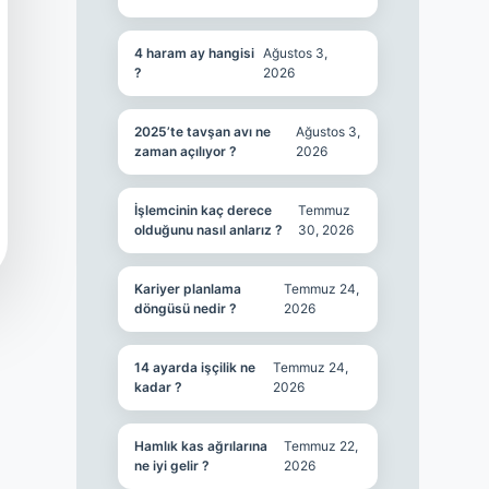
4 haram ay hangisi
Ağustos 3,
?
2026
2025’te tavşan avı ne
Ağustos 3,
zaman açılıyor ?
2026
İşlemcinin kaç derece
Temmuz
olduğunu nasıl anlarız ?
30, 2026
Kariyer planlama
Temmuz 24,
döngüsü nedir ?
2026
14 ayarda işçilik ne
Temmuz 24,
kadar ?
2026
Hamlık kas ağrılarına
Temmuz 22,
ne iyi gelir ?
2026