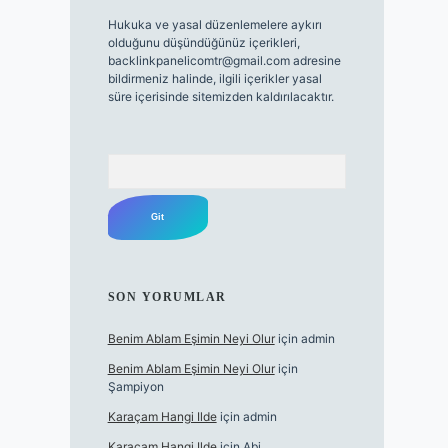
Hukuka ve yasal düzenlemelere aykırı
olduğunu düşündüğünüz içerikleri,
backlinkpanelicomtr@gmail.com
adresine
bildirmeniz halinde, ilgili içerikler yasal
süre içerisinde sitemizden kaldırılacaktır.
Arama
SON YORUMLAR
Benim Ablam Eşimin Neyi Olur
için
admin
Benim Ablam Eşimin Neyi Olur
için
Şampiyon
Karaçam Hangi Ilde
için
admin
Karaçam Hangi Ilde
için
Abi