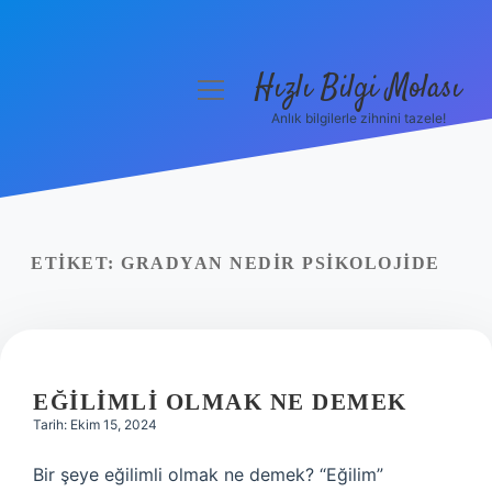
Hızlı Bilgi Molası
menüyü
aç
Anlık bilgilerle zihnini tazele!
Anasayfa
Gizlilik Politikası
Yasal Uyarı
ETIKET:
GRADYAN NEDIR PSIKOLOJIDE
Hakkımızda
EĞILIMLI OLMAK NE DEMEK
Tarih: Ekim 15, 2024
Bir şeye eğilimli olmak ne demek? “Eğilim”