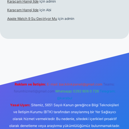
Karaçam Hangi Ilde
için
admin
Karaçam Hangi Ilde
için
Abi
Apple Watch 9 Su Geçiriyor Mu
için
admin
iriş
Reklam ve İletişim:
E-mail:
backlinkpaneli@gmail.com
Teams:
forumhizmeti@gmail.com
Whatsapp: 0262 606 0 726
Telegram:
@karabul
Yasal Uyarı:
Sitemiz, 5651 Sayılı Kanun gereğince Bilgi Teknolojileri
ve İletişim Kurumu (BTK) tarafından onaylanmış bir Yer Sağlayıcı
olarak hizmet vermektedir. Bu nedenle, sitedeki içerikleri proaktif
olarak denetleme veya araştırma yükümlülüğümüz bulunmamaktadır.