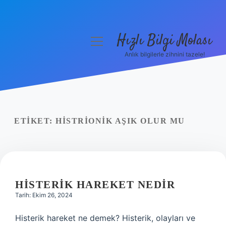
Hızlı Bilgi Molası
menüyü
aç
Anlık bilgilerle zihnini tazele!
Anasayfa
Gizlilik Politikası
Yasal Uyarı
ETIKET:
HISTRIONIK AŞIK OLUR MU
Hakkımızda
HISTERIK HAREKET NEDIR
Tarih: Ekim 26, 2024
Histerik hareket ne demek? Histerik, olayları ve