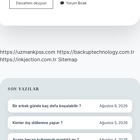
Histerik
Devamını okuyun
Yorum Bırak
Hareket
Nedir
https://uzmankpss.com
https://backuptechnology.com.tr
https://inkjection.com.tr
Sitemap
SIDEBAR
SON YAZILAR
Bir erkek günde kaç defa boşalabilir ?
Ağustos 6, 2026
Kimler dış döllenme yapar ?
Ağustos 5, 2026
Avans hesap kullanmak mantıklı mı ?
Ağustos 4, 2026