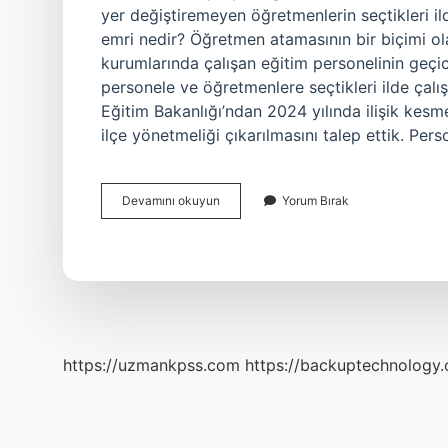
yer değiştiremeyen öğretmenlerin seçtikleri il
emri nedir? Öğretmen atamasının bir biçimi olan
kurumlarında çalışan eğitim personelinin geçici 
personele ve öğretmenlere seçtikleri ilde çalışm
Eğitim Bakanlığı’ndan 2024 yılında ilişik kesm
ilçe yönetmeliği çıkarılmasını talep ettik. Per
İLçe
Devamını okuyun
Yorum Bırak
Emrine
Atanmak
Ne
Demek
https://uzmankpss.com
https://backuptechnology.