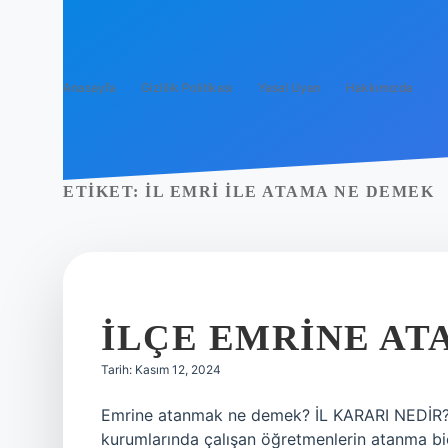
Anasayfa
Gizlilik Politikası
Yasal Uyarı
Hakkımızda
ETIKET:
İL EMRI ILE ATAMA NE DEMEK
İLÇE EMRINE A
Tarih: Kasım 12, 2024
Emrine atanmak ne demek? İL KARARI NEDİR? İl 
kurumlarında çalışan öğretmenlerin atanma biç