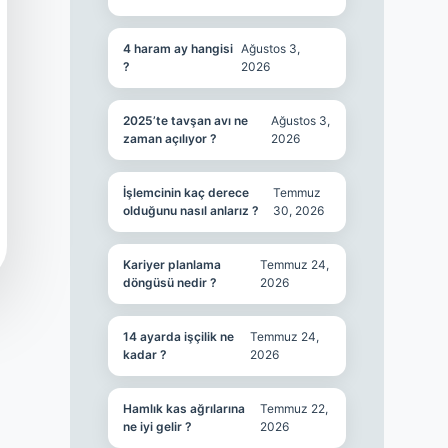
4 haram ay hangisi
Ağustos 3,
?
2026
2025’te tavşan avı ne
Ağustos 3,
zaman açılıyor ?
2026
İşlemcinin kaç derece
Temmuz
olduğunu nasıl anlarız ?
30, 2026
Kariyer planlama
Temmuz 24,
döngüsü nedir ?
2026
14 ayarda işçilik ne
Temmuz 24,
kadar ?
2026
Hamlık kas ağrılarına
Temmuz 22,
ne iyi gelir ?
2026