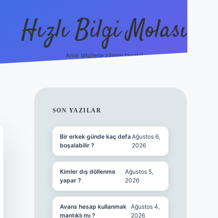
Hızlı Bilgi Molası
Anlık bilgilerle zihnini tazele!
ilbet mobil giriş
SIDEBAR
SON YAZILAR
Bir erkek günde kaç defa
Ağustos 6,
boşalabilir ?
2026
Kimler dış döllenme
Ağustos 5,
yapar ?
2026
Avans hesap kullanmak
Ağustos 4,
mantıklı mı ?
2026