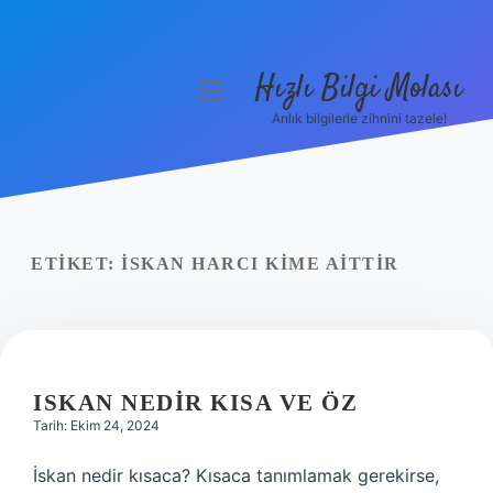
Hızlı Bilgi Molası
menüyü
aç
Anlık bilgilerle zihnini tazele!
Anasayfa
Gizlilik Politikası
Yasal Uyarı
ETIKET:
İSKAN HARCI KIME AITTIR
Hakkımızda
ISKAN NEDIR KISA VE ÖZ
Tarih: Ekim 24, 2024
İskan nedir kısaca? Kısaca tanımlamak gerekirse,