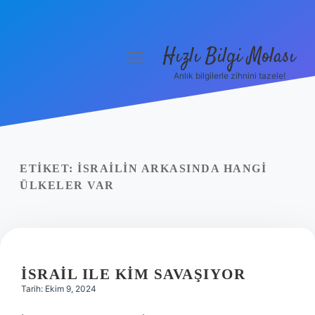
Hızlı Bilgi Molası
menüyü
aç
Anlık bilgilerle zihnini tazele!
Anasayfa
Gizlilik Politikası
Yasal Uyarı
ETIKET:
İSRAILIN ARKASINDA HANGI
ÜLKELER VAR
Hakkımızda
İSRAIL ILE KIM SAVAŞIYOR
Tarih: Ekim 9, 2024