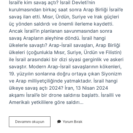
İsrail’e kim savaş açtı? İsrail Devleti’nin
kurulmasından birkaç saat sonra Arap Birliği İsrail’e
savaş ilan etti. Mısır, Ürdün, Suriye ve Irak güçleri
üç yönden saldırdı ve önemli ilerleme kaydetti.
Ancak İsrail’in planlanan savunmasından sonra
savaş Arapların aleyhine döndü. İsrail hangi
ülkelerle savaştı? Arap-İsrail savaşları, Arap Birliği
ülkeleri (çoğunlukla Mısır, Suriye, Ürdün ve Filistin)
ile İsrail arasındaki bir dizi siyasi gerginlik ve askeri
savaştır. Modern Arap-İsrail savaşlarının kökenleri,
19. yüzyılın sonlarına doğru ortaya çıkan Siyonizm
ve Arap milliyetçiliğinde yatmaktadır. İsrail hangi
ülkeye savaş açtı 2024? İran, 13 Nisan 2024
akşamı İsrail’e bir drone saldırısı başlattı. İsrailli ve
Amerikalı yetkililere göre saldırı…
İSrail
Devamını okuyun
Yorum Bırak
Ile
Kim