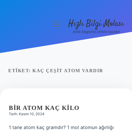
Hızlı Bilgi Molası
menüyü
aç
Anlık bilgilerle zihnini tazele!
Anasayfa
Gizlilik Politikası
Yasal Uyarı
ETIKET:
KAÇ ÇEŞIT ATOM VARDIR
Hakkımızda
BIR ATOM KAÇ KILO
Tarih: Kasım 10, 2024
1 tane atom kaç gramdır? 1 mol atomun ağırlığı