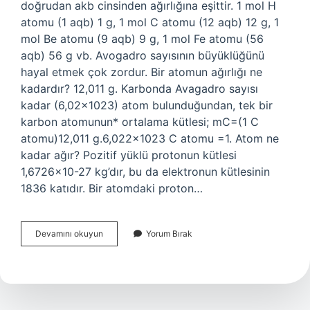
doğrudan akb cinsinden ağırlığına eşittir. 1 mol H
atomu (1 aqb) 1 g, 1 mol C atomu (12 aqb) 12 g, 1
mol Be atomu (9 aqb) 9 g, 1 mol Fe atomu (56
aqb) 56 g vb. Avogadro sayısının büyüklüğünü
hayal etmek çok zordur. Bir atomun ağırlığı ne
kadardır? 12,011 g. Karbonda Avagadro sayısı
kadar (6,02×1023) atom bulunduğundan, tek bir
karbon atomunun* ortalama kütlesi; mC=(1 C
atomu)12,011 g.6,022×1023 C atomu =1. Atom ne
kadar ağır? Pozitif yüklü protonun kütlesi
1,6726×10-27 kg’dır, bu da elektronun kütlesinin
1836 katıdır. Bir atomdaki proton…
Bir
Devamını okuyun
Yorum Bırak
Atom
Kaç
Kilo