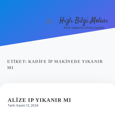
Hızlı Bilgi Molası
menüyü
aç
Anlık bilgilerle zihnini tazele!
Anasayfa
Gizlilik Politikası
Yasal Uyarı
ETIKET:
KADIFE IP MAKINEDE YIKANIR
MI
Hakkımızda
ALIZE IP YIKANIR MI
Tarih: Kasım 12, 2024