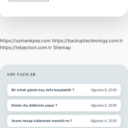
Ip
Yıkanır
Mı
https://uzmankpss.com
https://backuptechnology.com.tr
https://inkjection.com.tr
Sitemap
SIDEBAR
SON YAZILAR
Bir erkek günde kaç defa boşalabilir ?
Ağustos 6, 2026
Kimler dış döllenme yapar ?
Ağustos 5, 2026
Avans hesap kullanmak mantıklı mı ?
Ağustos 4, 2026