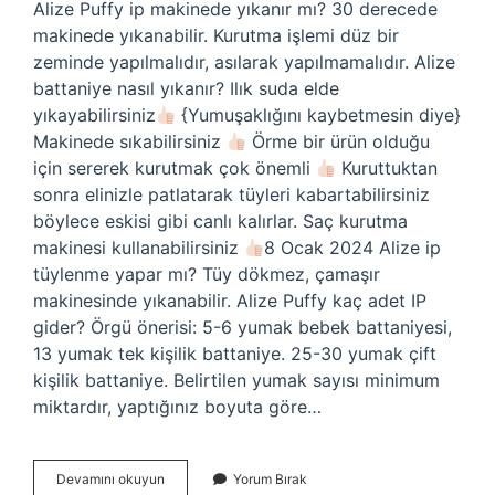
Alize Puffy ip makinede yıkanır mı? 30 derecede
makinede yıkanabilir. Kurutma işlemi düz bir
zeminde yapılmalıdır, asılarak yapılmamalıdır. Alize
battaniye nasıl yıkanır? Ilık suda elde
yıkayabilirsiniz
{Yumuşaklığını kaybetmesin diye}
Makinede sıkabilirsiniz
Örme bir ürün olduğu
için sererek kurutmak çok önemli
Kuruttuktan
sonra elinizle patlatarak tüyleri kabartabilirsiniz
böylece eskisi gibi canlı kalırlar. Saç kurutma
makinesi kullanabilirsiniz
8 Ocak 2024 Alize ip
tüylenme yapar mı? Tüy dökmez, çamaşır
makinesinde yıkanabilir. Alize Puffy kaç adet IP
gider? Örgü önerisi: 5-6 yumak bebek battaniyesi,
13 yumak tek kişilik battaniye. 25-30 yumak çift
kişilik battaniye. Belirtilen yumak sayısı minimum
miktardır, yaptığınız boyuta göre…
Alize
Devamını okuyun
Yorum Bırak