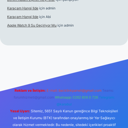
Karaçam Hangi Ilde
için
admin
Karaçam Hangi Ilde
için
Abi
Apple Watch 9 Su Geçiriyor Mu
için
admin
riş
Reklam ve İletişim:
E-mail:
backlinkpaneli@gmail.com
Teams:
forumhizmeti@gmail.com
Whatsapp: 0262 606 0 726
Telegram:
@karabul
Yasal Uyarı:
Sitemiz, 5651 Sayılı Kanun gereğince Bilgi Teknolojileri
ve İletişim Kurumu (BTK) tarafından onaylanmış bir Yer Sağlayıcı
olarak hizmet vermektedir. Bu nedenle, sitedeki içerikleri proaktif