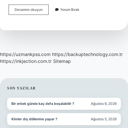
Kamu
Devamını okuyun
Yorum Bırak
Davası
Hangi
Durumlarda
Düşer
https://uzmankpss.com
https://backuptechnology.com.tr
https://inkjection.com.tr
Sitemap
SIDEBAR
SON YAZILAR
Bir erkek günde kaç defa boşalabilir ?
Ağustos 6, 2026
Kimler dış döllenme yapar ?
Ağustos 5, 2026