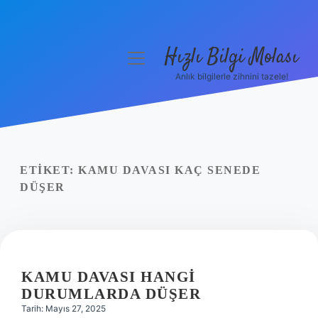
Hızlı Bilgi Molası
menüyü
aç
Anlık bilgilerle zihnini tazele!
Anasayfa
Gizlilik Politikası
Yasal Uyarı
ETIKET:
KAMU DAVASI KAÇ SENEDE
DÜŞER
Hakkımızda
KAMU DAVASI HANGI
DURUMLARDA DÜŞER
Tarih: Mayıs 27, 2025