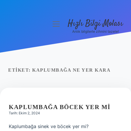
Hızlı Bilgi Molası
menüyü
aç
Anlık bilgilerle zihnini tazele!
Anasayfa
Gizlilik Politikası
Yasal Uyarı
ETIKET:
KAPLUMBAĞA NE YER KARA
Hakkımızda
KAPLUMBAĞA BÖCEK YER MI
Tarih: Ekim 2, 2024
Kaplumbağa sinek ve böcek yer mi?