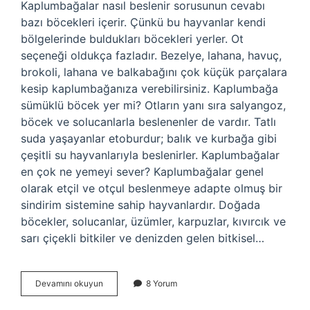
Kaplumbağalar nasıl beslenir sorusunun cevabı
bazı böcekleri içerir. Çünkü bu hayvanlar kendi
bölgelerinde buldukları böcekleri yerler. Ot
seçeneği oldukça fazladır. Bezelye, lahana, havuç,
brokoli, lahana ve balkabağını çok küçük parçalara
kesip kaplumbağanıza verebilirsiniz. Kaplumbağa
sümüklü böcek yer mi? Otların yanı sıra salyangoz,
böcek ve solucanlarla beslenenler de vardır. Tatlı
suda yaşayanlar etoburdur; balık ve kurbağa gibi
çeşitli su hayvanlarıyla beslenirler. Kaplumbağalar
en çok ne yemeyi sever? Kaplumbağalar genel
olarak etçil ve otçul beslenmeye adapte olmuş bir
sindirim sistemine sahip hayvanlardır. Doğada
böcekler, solucanlar, üzümler, karpuzlar, kıvırcık ve
sarı çiçekli bitkiler ve denizden gelen bitkisel…
Kaplumbağa
Devamını okuyun
8 Yorum
Böcek
Yer