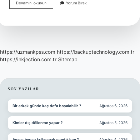
Belediye
Devamını okuyun
Yorum Bırak
Katı
Atık
Bedeli
Nedir
https://uzmankpss.com
https://backuptechnology.com.tr
https://inkjection.com.tr
Sitemap
SIDEBAR
SON YAZILAR
Bir erkek günde kaç defa boşalabilir ?
Ağustos 6, 2026
Kimler dış döllenme yapar ?
Ağustos 5, 2026
Avans hesap kullanmak mantıklı mı ?
Ağustos 4, 2026