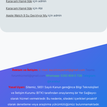
Karaçam Hangi Ilde
için
admin
Karaçam Hangi Ilde
için
Abi
Apple Watch 9 Su Geçiriyor Mu
için
admin
riş
Reklam ve İletişim:
E-mail:
backlinkpaneli@gmail.com
Teams:
forumhizmeti@gmail.com
Whatsapp: 0262 606 0 726
Telegram:
@karabul
Yasal Uyarı:
Sitemiz, 5651 Sayılı Kanun gereğince Bilgi Teknolojileri
ve İletişim Kurumu (BTK) tarafından onaylanmış bir Yer Sağlayıcı
olarak hizmet vermektedir. Bu nedenle, sitedeki içerikleri proaktif
olarak denetleme veya araştırma yükümlülüğümüz bulunmamaktadır.