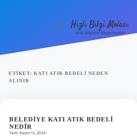
Hızlı Bilgi Molası
menüyü
aç
Anlık bilgilerle zihnini tazele!
Anasayfa
Gizlilik Politikası
Yasal Uyarı
ETIKET:
KATI ATIK BEDELI NEDEN
ALINIR
Hakkımızda
BELEDIYE KATI ATIK BEDELI
NEDIR
Tarih: Kasım 12, 2024