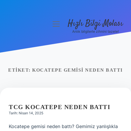
Hızlı Bilgi Molası
menüyü
aç
Anlık bilgilerle zihnini tazele!
Anasayfa
Gizlilik Politikası
Yasal Uyarı
ETIKET:
KOCATEPE GEMISI NEDEN BATTI
Hakkımızda
TCG KOCATEPE NEDEN BATTI
Tarih: Nisan 14, 2025
Kocatepe gemisi neden battı? Gemimiz yanlışlıkla