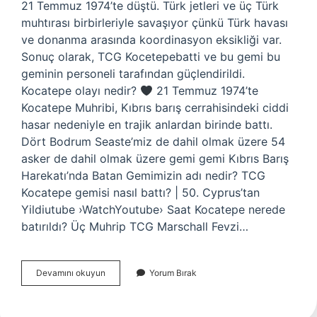
21 Temmuz 1974’te düştü. Türk jetleri ve üç Türk
muhtırası birbirleriyle savaşıyor çünkü Türk havası
ve donanma arasında koordinasyon eksikliği var.
Sonuç olarak, TCG Kocetepebatti ve bu gemi bu
geminin personeli tarafından güçlendirildi.
Kocatepe olayı nedir?
​​21 Temmuz 1974’te
Kocatepe Muhribi, Kıbrıs barış cerrahisindeki ciddi
hasar nedeniyle en trajik anlardan birinde battı.
Dört Bodrum Seaste’miz de dahil olmak üzere 54
asker de dahil olmak üzere gemi gemi Kıbrıs Barış
Harekatı’nda Batan Gemimizin adı nedir? TCG
Kocatepe gemisi nasıl battı? | 50. Cyprus’tan
Yildiutube ›WatchYoutube› Saat Kocatepe nerede
batırıldı? Üç Muhrip TCG Marschall Fevzi…
Tcg
Devamını okuyun
Yorum Bırak
Kocatepe
Neden
Battı