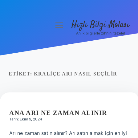
Hızlı Bilgi Molası
menüyü
aç
Anlık bilgilerle zihnini tazele!
Anasayfa
Gizlilik Politikası
Yasal Uyarı
ETIKET:
KRALIÇE ARI NASIL SEÇILIR
Hakkımızda
ANA ARI NE ZAMAN ALINIR
Tarih: Ekim 9, 2024
Arı ne zaman satın alınır? Arı satın almak için en iyi