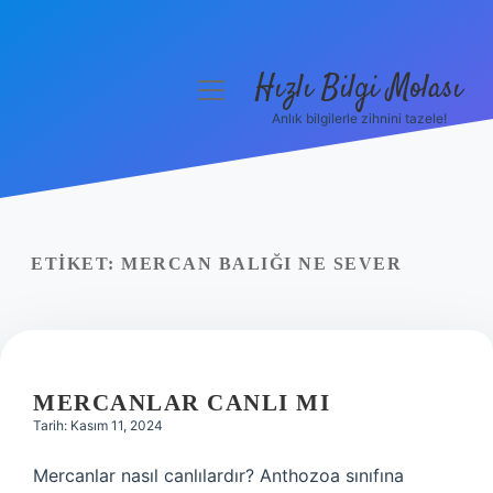
Hızlı Bilgi Molası
menüyü
aç
Anlık bilgilerle zihnini tazele!
Anasayfa
Gizlilik Politikası
Yasal Uyarı
ETIKET:
MERCAN BALIĞI NE SEVER
Hakkımızda
MERCANLAR CANLI MI
Tarih: Kasım 11, 2024
Mercanlar nasıl canlılardır? Anthozoa sınıfına