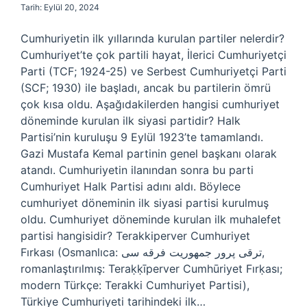
Tarih: Eylül 20, 2024
Cumhuriyetin ilk yıllarında kurulan partiler nelerdir?
Cumhuriyet’te çok partili hayat, İlerici Cumhuriyetçi
Parti (TCF; 1924-25) ve Serbest Cumhuriyetçi Parti
(SCF; 1930) ile başladı, ancak bu partilerin ömrü
çok kısa oldu. Aşağıdakilerden hangisi cumhuriyet
döneminde kurulan ilk siyasi partidir? Halk
Partisi’nin kuruluşu 9 Eylül 1923’te tamamlandı.
Gazi Mustafa Kemal partinin genel başkanı olarak
atandı. Cumhuriyetin ilanından sonra bu parti
Cumhuriyet Halk Partisi adını aldı. Böylece
cumhuriyet döneminin ilk siyasi partisi kurulmuş
oldu. Cumhuriyet döneminde kurulan ilk muhalefet
partisi hangisidir? Terakkiperver Cumhuriyet
Fırkası (Osmanlıca: ترقی‌ پرور جمهوریت فرقه‌‌ سی,
romanlaştırılmış: Teraḳḳīperver Cumhūriyet Fırḳası;
modern Türkçe: Terakki Cumhuriyet Partisi),
Türkiye Cumhuriyeti tarihindeki ilk…