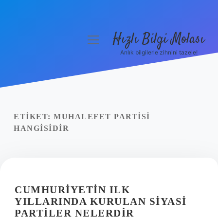
Hızlı Bilgi Molası
menüyü
aç
Anlık bilgilerle zihnini tazele!
Anasayfa
Gizlilik Politikası
Yasal Uyarı
ETIKET:
MUHALEFET PARTISI
HANGISIDIR
Hakkımızda
CUMHURIYETIN ILK
YILLARINDA KURULAN SIYASI
PARTILER NELERDIR