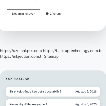
Cumhuriyetin
Devamını okuyun
2 Yorum
Ilk
Yıllarında
Kurulan
Siyasi
Partiler
Nelerdir
https://uzmankpss.com
https://backuptechnology.com.tr
https://inkjection.com.tr
Sitemap
SIDEBAR
SON YAZILAR
Bir erkek günde kaç defa boşalabilir ?
Ağustos 6, 2026
Kimler dış döllenme yapar ?
Ağustos 5, 2026