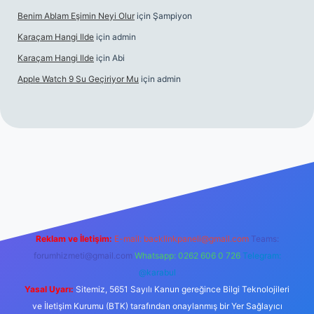
Benim Ablam Eşimin Neyi Olur
için
Şampiyon
Karaçam Hangi Ilde
için
admin
Karaçam Hangi Ilde
için
Abi
Apple Watch 9 Su Geçiriyor Mu
için
admin
iriş
Reklam ve İletişim:
E-mail:
backlinkpaneli@gmail.com
Teams:
forumhizmeti@gmail.com
Whatsapp: 0262 606 0 726
Telegram:
@karabul
Yasal Uyarı:
Sitemiz, 5651 Sayılı Kanun gereğince Bilgi Teknolojileri
ve İletişim Kurumu (BTK) tarafından onaylanmış bir Yer Sağlayıcı