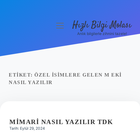
Hızlı Bilgi Molası
menüyü
aç
Anlık bilgilerle zihnini tazele!
Anasayfa
Gizlilik Politikası
Yasal Uyarı
ETIKET:
ÖZEL ISIMLERE GELEN M EKI
NASIL YAZILIR
Hakkımızda
MIMARI NASIL YAZILIR TDK
Tarih: Eylül 29, 2024