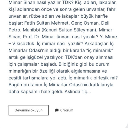
Mimar Sinan nasıl yazılır TDK? Kişi adları, lakaplar,
kişi adlarından önce ve sonra gelen unvanlar, fahri
unvanlar, rütbe adları ve lakaplar büyük harfle
başlar: Fatih Sultan Mehmet, Genç Osman, Deli
Petro, Muhibbi (Kanuni Sultan Süleyman), Mimar
Sinan, Prof. Dr. Mimar ünvanı nasıl yazılır? Y. Mime.
– Vikisözlük. İç mimar nasıl yazılır? Arkadaşlar, İç
Mimarlar Odası’nın aldığı bir kararla “iç mimarlık”
artık gelişigüzel yazılıyor. TDK’dan onay alınması
için çalışmalar başladı. Bildiğiniz gibi bu durum
mimarlığın bir özelliği olarak algılanmasına ve
çeşitli tartışmalara yol açtı. İç mimarlık birleşik mi?
Bugün bu tanım İç Mimarlar Odası’nın katkılarıyla
daha kapsamlı hale geldi. Aslında “iç…
Mimari
Devamını okuyun
6 Yorum
Nasıl
Yazılır
Tdk