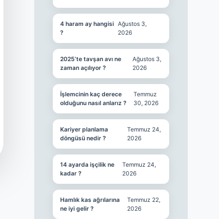
4 haram ay hangisi
Ağustos 3,
?
2026
2025’te tavşan avı ne
Ağustos 3,
zaman açılıyor ?
2026
İşlemcinin kaç derece
Temmuz
olduğunu nasıl anlarız ?
30, 2026
Kariyer planlama
Temmuz 24,
döngüsü nedir ?
2026
14 ayarda işçilik ne
Temmuz 24,
kadar ?
2026
Hamlık kas ağrılarına
Temmuz 22,
ne iyi gelir ?
2026