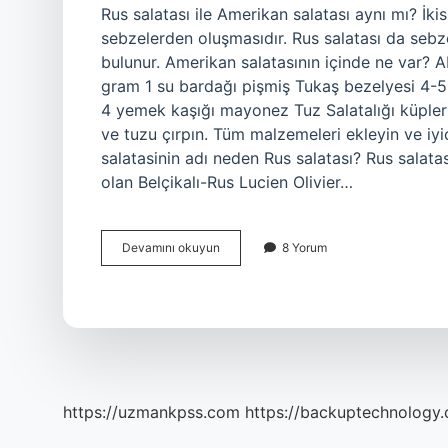
Rus salatası ile Amerikan salatası aynı mı? İki
sebzelerden oluşmasıdır. Rus salatası da sebze
bulunur. Amerikan salatasının içinde ne var
gram 1 su bardağı pişmiş Tukaş bezelyesi 4-5
4 yemek kaşığı mayonez Tuz Salatalığı küpler
ve tuzu çırpın. Tüm malzemeleri ekleyin ve iyic
salatasinin adı neden Rus salatası? Rus salata
olan Belçikalı-Rus Lucien Olivier…
Amerikan
Devamını okuyun
8 Yorum
Ve
Rus
Salatası
Farkı
Nedir
https://uzmankpss.com
https://backuptechnology.