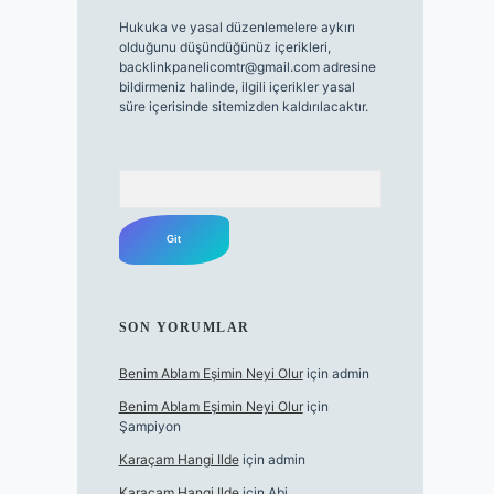
Hukuka ve yasal düzenlemelere aykırı
olduğunu düşündüğünüz içerikleri,
backlinkpanelicomtr@gmail.com
adresine
bildirmeniz halinde, ilgili içerikler yasal
süre içerisinde sitemizden kaldırılacaktır.
Arama
SON YORUMLAR
Benim Ablam Eşimin Neyi Olur
için
admin
Benim Ablam Eşimin Neyi Olur
için
Şampiyon
Karaçam Hangi Ilde
için
admin
Karaçam Hangi Ilde
için
Abi