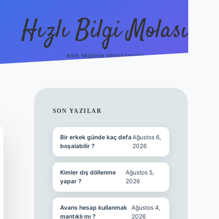
Hızlı Bilgi Molası
Anlık bilgilerle zihnini tazele!
ilbet mobil giriş
SIDEBAR
SON YAZILAR
Bir erkek günde kaç defa
Ağustos 6,
boşalabilir ?
2026
Kimler dış döllenme
Ağustos 5,
yapar ?
2026
Avans hesap kullanmak
Ağustos 4,
mantıklı mı ?
2026