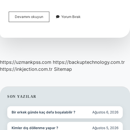
Serbest
Devamını okuyun
Yorum Bırak
Radikaller
Ne
Demek
https://uzmankpss.com
https://backuptechnology.com.tr
https://inkjection.com.tr
Sitemap
SIDEBAR
SON YAZILAR
Bir erkek günde kaç defa boşalabilir ?
Ağustos 6, 2026
Kimler dış döllenme yapar ?
Ağustos 5, 2026