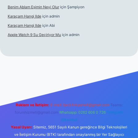
Benim Ablam Eşimin Neyi Olur
için
Şampiyon
Karaçam Hangi Ilde
için
admin
Karaçam Hangi Ilde
için
Abi
Apple Watch 9 Su Geçiriyor Mu
için
admin
riş
Reklam ve İletişim:
E-mail:
backlinkpaneli@gmail.com
Teams:
forumhizmeti@gmail.com
Whatsapp: 0262 606 0 726
Telegram:
@karabul
Yasal Uyarı:
Sitemiz, 5651 Sayılı Kanun gereğince Bilgi Teknolojileri
ve İletişim Kurumu (BTK) tarafından onaylanmış bir Yer Sağlayıcı