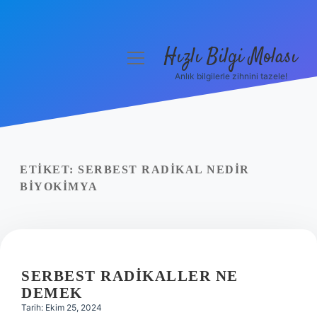
Hızlı Bilgi Molası
menüyü
aç
Anlık bilgilerle zihnini tazele!
Anasayfa
Gizlilik Politikası
Yasal Uyarı
ETIKET:
SERBEST RADIKAL NEDIR
BIYOKIMYA
Hakkımızda
SERBEST RADIKALLER NE
DEMEK
Tarih: Ekim 25, 2024