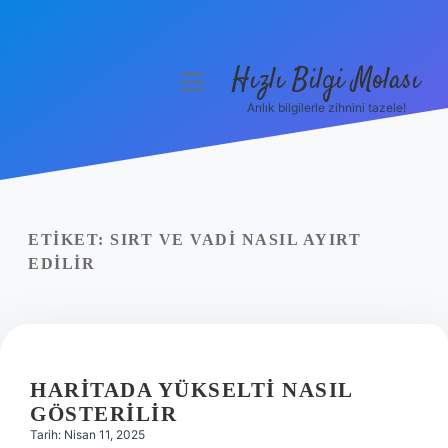
Hızlı Bilgi Molası
menüyü
aç
Anlık bilgilerle zihnini tazele!
Anasayfa
Gizlilik Politikası
Yasal Uyarı
ETIKET:
SIRT VE VADI NASIL AYIRT
EDILIR
Hakkımızda
HARITADA YÜKSELTI NASIL
GÖSTERILIR
Tarih: Nisan 11, 2025