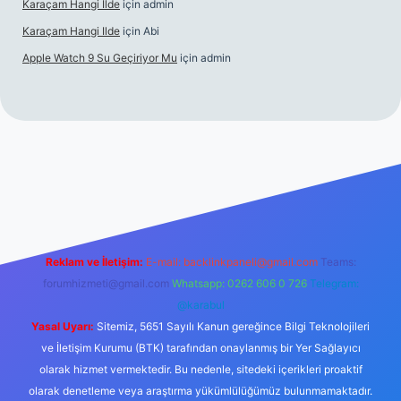
Karaçam Hangi Ilde
için
admin
Karaçam Hangi Ilde
için
Abi
Apple Watch 9 Su Geçiriyor Mu
için
admin
riş
Reklam ve İletişim:
E-mail:
backlinkpaneli@gmail.com
Teams:
forumhizmeti@gmail.com
Whatsapp: 0262 606 0 726
Telegram:
@karabul
Yasal Uyarı:
Sitemiz, 5651 Sayılı Kanun gereğince Bilgi Teknolojileri
ve İletişim Kurumu (BTK) tarafından onaylanmış bir Yer Sağlayıcı
olarak hizmet vermektedir. Bu nedenle, sitedeki içerikleri proaktif
olarak denetleme veya araştırma yükümlülüğümüz bulunmamaktadır.