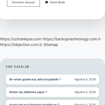
Haritada
Devamını okuyun
Yorum Bırak
Yükselti
Nasıl
Gösterilir
https://uzmankpss.com
https://backuptechnology.com.tr
https://inkjection.com.tr
Sitemap
SIDEBAR
SON YAZILAR
Bir erkek günde kaç defa boşalabilir ?
Ağustos 6, 2026
Kimler dış döllenme yapar ?
Ağustos 5, 2026
Avans hesap kullanmak mantıklı mı ?
Ağustos 4, 2026