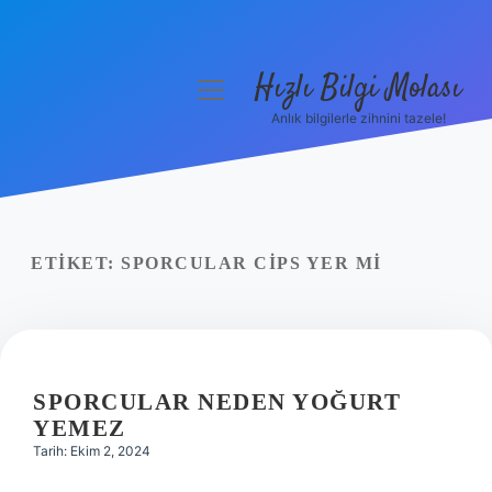
Hızlı Bilgi Molası
menüyü
aç
Anlık bilgilerle zihnini tazele!
Anasayfa
Gizlilik Politikası
Yasal Uyarı
ETIKET:
SPORCULAR CIPS YER MI
Hakkımızda
SPORCULAR NEDEN YOĞURT
YEMEZ
Tarih: Ekim 2, 2024