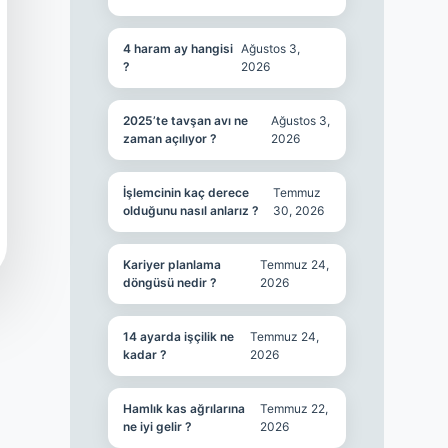
4 haram ay hangisi
Ağustos 3,
?
2026
2025’te tavşan avı ne
Ağustos 3,
zaman açılıyor ?
2026
İşlemcinin kaç derece
Temmuz
olduğunu nasıl anlarız ?
30, 2026
Kariyer planlama
Temmuz 24,
döngüsü nedir ?
2026
14 ayarda işçilik ne
Temmuz 24,
kadar ?
2026
Hamlık kas ağrılarına
Temmuz 22,
ne iyi gelir ?
2026