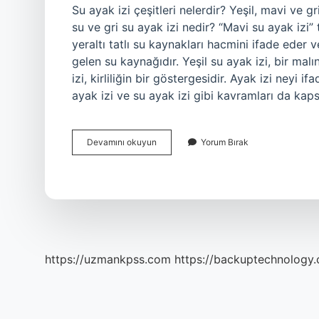
Su ayak izi çeşitleri nelerdir? Yeşil, mavi ve g
su ve gri su ayak izi nedir? “Mavi su ayak izi
yeraltı tatlı su kaynakları hacmini ifade eder 
gelen su kaynağıdır. Yeşil su ayak izi, bir ma
izi, kirliliğin bir göstergesidir. Ayak izi neyi 
ayak izi ve su ayak izi gibi kavramları da ka
Gri
Devamını okuyun
Yorum Bırak
Su
Ayak
Izi
Verilenlerden
Hangisini
Ifade
Eder
https://uzmankpss.com
https://backuptechnology.