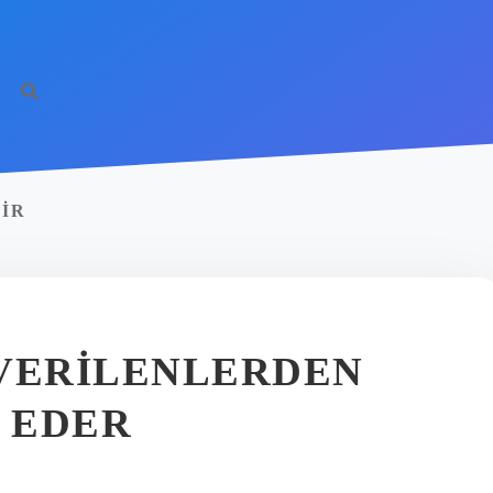
DIR
I VERILENLERDEN
E EDER