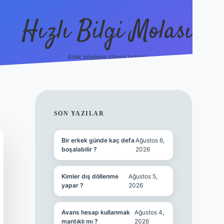
Hızlı Bilgi Molası
Anlık bilgilerle zihnini tazele!
ilbet mobil giriş
SIDEBAR
SON YAZILAR
Bir erkek günde kaç defa
Ağustos 6,
boşalabilir ?
2026
Kimler dış döllenme
Ağustos 5,
yapar ?
2026
Avans hesap kullanmak
Ağustos 4,
mantıklı mı ?
2026