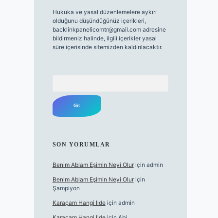
Hukuka ve yasal düzenlemelere aykırı
olduğunu düşündüğünüz içerikleri,
backlinkpanelicomtr@gmail.com
adresine
bildirmeniz halinde, ilgili içerikler yasal
süre içerisinde sitemizden kaldırılacaktır.
Arama
SON YORUMLAR
Benim Ablam Eşimin Neyi Olur
için
admin
Benim Ablam Eşimin Neyi Olur
için
Şampiyon
Karaçam Hangi Ilde
için
admin
Karaçam Hangi Ilde
için
Abi