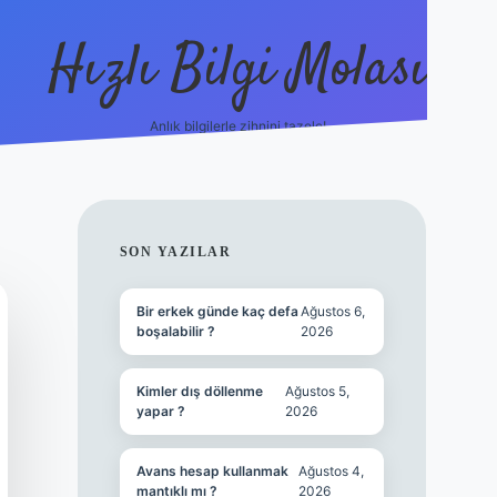
Hızlı Bilgi Molası
Anlık bilgilerle zihnini tazele!
ilbet mobil giriş
SIDEBAR
SON YAZILAR
Bir erkek günde kaç defa
Ağustos 6,
boşalabilir ?
2026
Kimler dış döllenme
Ağustos 5,
yapar ?
2026
Avans hesap kullanmak
Ağustos 4,
mantıklı mı ?
2026