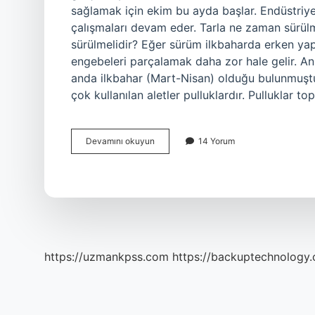
sağlamak için ekim bu ayda başlar. Endüstriy
çalışmaları devam eder. Tarla ne zaman sürülm
sürülmelidir? Eğer sürüm ilkbaharda erken yapı
engebeleri parçalamak daha zor hale gelir. An
anda ilkbahar (Mart-Nisan) olduğu bulunmuştur
çok kullanılan aletler pulluklardır. Pulluklar to
Çiftçi
Devamını okuyun
14 Yorum
Önce
Tarlayı
Ne
Yapar
https://uzmankpss.com
https://backuptechnology.