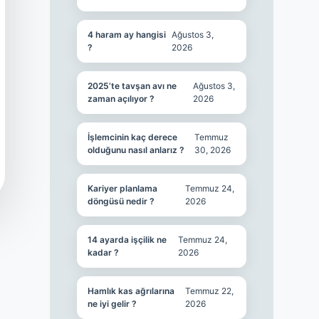
4 haram ay hangisi
Ağustos 3,
?
2026
2025’te tavşan avı ne
Ağustos 3,
zaman açılıyor ?
2026
İşlemcinin kaç derece
Temmuz
olduğunu nasıl anlarız ?
30, 2026
Kariyer planlama
Temmuz 24,
döngüsü nedir ?
2026
14 ayarda işçilik ne
Temmuz 24,
kadar ?
2026
Hamlık kas ağrılarına
Temmuz 22,
ne iyi gelir ?
2026