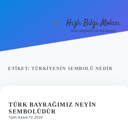
Hızlı Bilgi Molası
menüyü
aç
Anlık bilgilerle zihnini tazele!
Anasayfa
Gizlilik Politikası
Yasal Uyarı
ETIKET:
TÜRKIYENIN SEMBOLÜ NEDIR
Hakkımızda
TÜRK BAYRAĞIMIZ NEYIN
SEMBOLÜDÜR
Tarih: Kasım 12, 2024