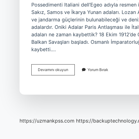
Possedimenti Italiani dell’Egeo adıyla resmen 
Sakız, Samos ve İkarya Yunan adaları. Lozan 
ve jandarma güçlerinin bulunabileceği ve deniz
adalardır. Oniki Adalar Paris Antlaşması ile İt
adaları ne zaman kaybettik? 18 Ekim 1912’de O
Balkan Savaşları başladı. Osmanlı İmparator
kaybetti.…
Egede
Devamını okuyun
Yorum Bırak
Hangi
Adalar
Bizim
https://uzmankpss.com
https://backuptechnology.