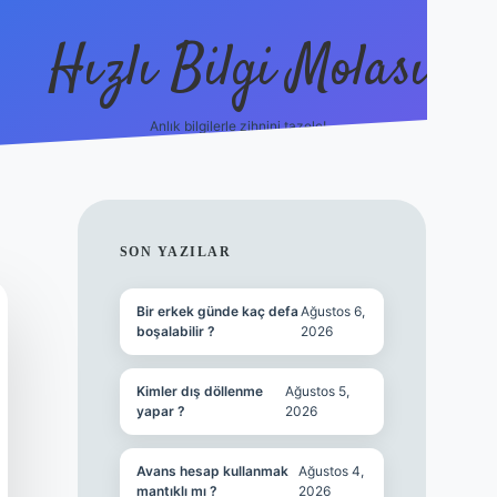
Hızlı Bilgi Molası
Anlık bilgilerle zihnini tazele!
ilbet mobil giriş
SIDEBAR
SON YAZILAR
Bir erkek günde kaç defa
Ağustos 6,
boşalabilir ?
2026
Kimler dış döllenme
Ağustos 5,
yapar ?
2026
Avans hesap kullanmak
Ağustos 4,
mantıklı mı ?
2026