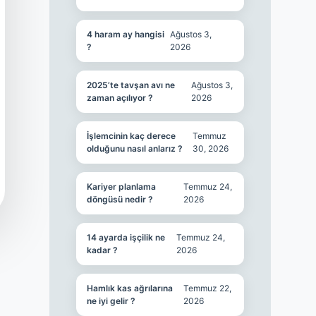
4 haram ay hangisi
Ağustos 3,
?
2026
2025’te tavşan avı ne
Ağustos 3,
zaman açılıyor ?
2026
İşlemcinin kaç derece
Temmuz
olduğunu nasıl anlarız ?
30, 2026
Kariyer planlama
Temmuz 24,
döngüsü nedir ?
2026
14 ayarda işçilik ne
Temmuz 24,
kadar ?
2026
Hamlık kas ağrılarına
Temmuz 22,
ne iyi gelir ?
2026