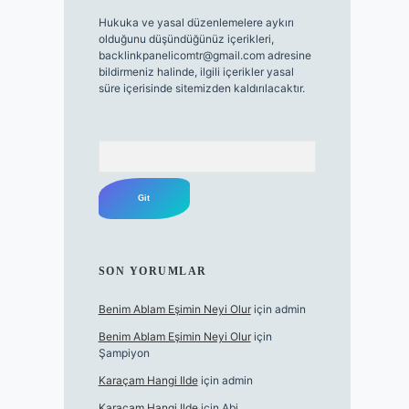
Hukuka ve yasal düzenlemelere aykırı
olduğunu düşündüğünüz içerikleri,
backlinkpanelicomtr@gmail.com
adresine
bildirmeniz halinde, ilgili içerikler yasal
süre içerisinde sitemizden kaldırılacaktır.
Arama
SON YORUMLAR
Benim Ablam Eşimin Neyi Olur
için
admin
Benim Ablam Eşimin Neyi Olur
için
Şampiyon
Karaçam Hangi Ilde
için
admin
Karaçam Hangi Ilde
için
Abi