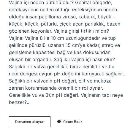
Vajina içi neden pütürlü olur? Genital bölgede,
enfeksiyonun neden olduğu enfeksiyonun neden
olduğu insan papilloma virüsü, kabarık, büyük -
küçük, küçük, püturlu, çiçek açan parlaklık, bazen
gözlenen lezyonlar. Vajina girişi tırtıklı mıdır?
Vajina: Vajina 8 ila 10 cm uzunluğundadır ve tüp
şeklinde pürüzlü, uzanan 15 cm’ye kadar, streç ve
genişleme kapasitesi bağ ve kas dokusundan
oluşan bir organdır. Sağlıklı vajina içi nasıl olur?
Sağlıklı bir vulva genellikle biraz nemlidir ve bu
nem dengesi uygun pH değerini koruyarak sağlanır.
Sağlıklı bir vulvanın pH değeri, cilt ve mukoza
zarının korunmasında önemli bir rol oynar.
Genellikle vulva 3’ün pH değeri. Vajinanın tadı neye
benzer?…
Vajina
Devamını okuyun
Yorum Bırak
Içi
Neden