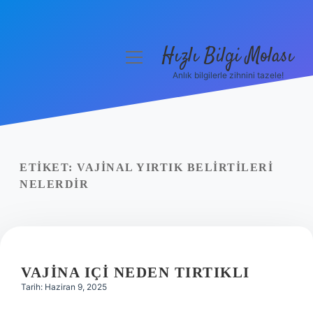
Hızlı Bilgi Molası
menüyü
aç
Anlık bilgilerle zihnini tazele!
Anasayfa
Gizlilik Politikası
Yasal Uyarı
ETIKET:
VAJINAL YIRTIK BELIRTILERI
NELERDIR
Hakkımızda
VAJINA IÇI NEDEN TIRTIKLI
Tarih: Haziran 9, 2025