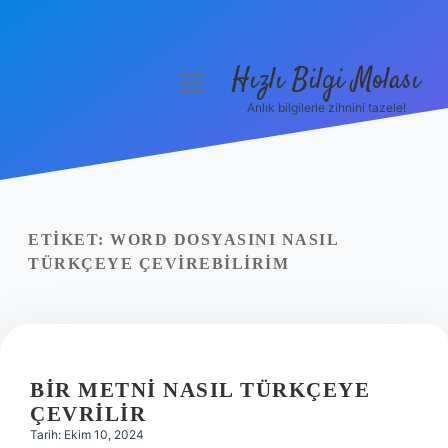
Hızlı Bilgi Molası
menüyü
aç
Anlık bilgilerle zihnini tazele!
Anasayfa
Gizlilik Politikası
Yasal Uyarı
ETIKET:
WORD DOSYASINI NASIL
TÜRKÇEYE ÇEVIREBILIRIM
Hakkımızda
BIR METNI NASIL TÜRKÇEYE
ÇEVRILIR
Tarih: Ekim 10, 2024