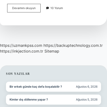
Bir
Devamını okuyun
10 Yorum
Metni
Nasıl
Türkçeye
Çevrilir
https://uzmankpss.com
https://backuptechnology.com.tr
https://inkjection.com.tr
Sitemap
SIDEBAR
SON YAZILAR
Bir erkek günde kaç defa boşalabilir ?
Ağustos 6, 2026
Kimler dış döllenme yapar ?
Ağustos 5, 2026