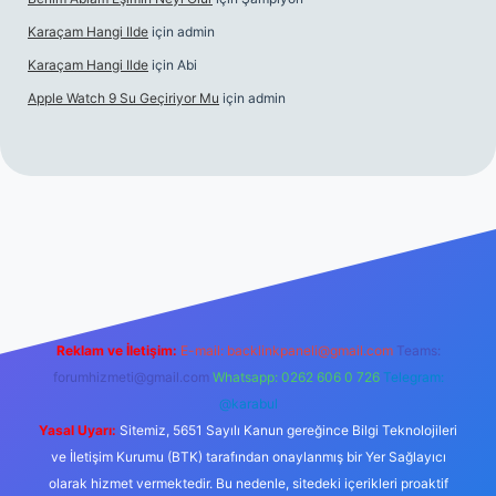
Karaçam Hangi Ilde
için
admin
Karaçam Hangi Ilde
için
Abi
Apple Watch 9 Su Geçiriyor Mu
için
admin
riş
Reklam ve İletişim:
E-mail:
backlinkpaneli@gmail.com
Teams:
forumhizmeti@gmail.com
Whatsapp: 0262 606 0 726
Telegram:
@karabul
Yasal Uyarı:
Sitemiz, 5651 Sayılı Kanun gereğince Bilgi Teknolojileri
ve İletişim Kurumu (BTK) tarafından onaylanmış bir Yer Sağlayıcı
olarak hizmet vermektedir. Bu nedenle, sitedeki içerikleri proaktif