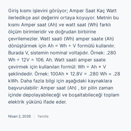
Giriş kısmı işlevini görüyor; Amper Saat Kaç Watt
ilerledikçe asıl değerini ortaya koyuyor. Metnin bu
kısmı Amper saat (Ah) ve watt saat (Wh) farklı
ölçüm birimleridir ve doğrudan birbirine
çevrilemezler. Watt saati (Wh) amper saate (Ah)
dönüştürmek için Ah = Wh ÷ V formülü kullanılır.
Burada V, sistemin nominal voltajıdır. Örnek: .280
Wh ÷ 12V = 106. Ah. Watt saati amper saate
çevirmek için kullanılan formül: Wh = Ah × V
şeklindedir. Örnek: 100Ah × 12.8V = .280 Wh = .28
kWh. Daha fazla bilgi için aşağıdaki kaynaklara
başvurulabilir: Amper saat (Ah) , bir pilin zaman
içinde depolayabileceği ve boşaltabileceği toplam
elektrik yükünü ifade eder.
Nisan 2, 2026
Yanıtla