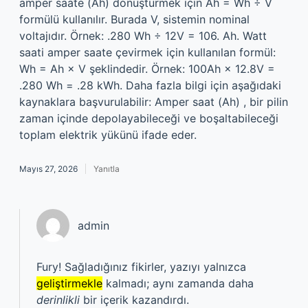
amper saate (Ah) dönüştürmek için Ah = Wh ÷ V
formülü kullanılır. Burada V, sistemin nominal
voltajıdır. Örnek: .280 Wh ÷ 12V = 106. Ah. Watt
saati amper saate çevirmek için kullanılan formül:
Wh = Ah × V şeklindedir. Örnek: 100Ah × 12.8V =
.280 Wh = .28 kWh. Daha fazla bilgi için aşağıdaki
kaynaklara başvurulabilir: Amper saat (Ah) , bir pilin
zaman içinde depolayabileceği ve boşaltabileceği
toplam elektrik yükünü ifade eder.
Mayıs 27, 2026
Yanıtla
admin
Fury! Sağladığınız fikirler, yazıyı yalnızca
geliştirmekle
kalmadı; aynı zamanda daha
derinlikli
bir içerik kazandırdı.