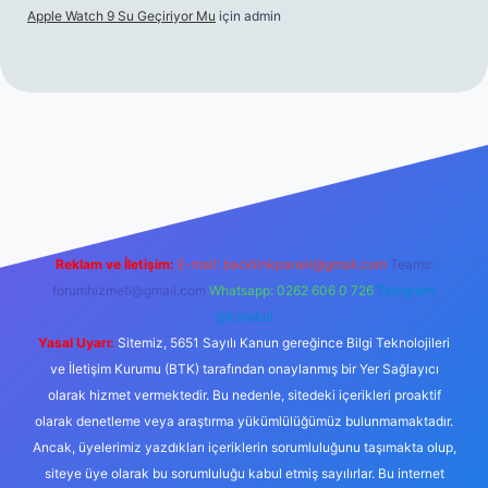
Apple Watch 9 Su Geçiriyor Mu
için
admin
Reklam ve İletişim:
E-mail:
backlinkpaneli@gmail.com
Teams:
forumhizmeti@gmail.com
Whatsapp: 0262 606 0 726
Telegram:
@karabul
Yasal Uyarı:
Sitemiz, 5651 Sayılı Kanun gereğince Bilgi Teknolojileri
ve İletişim Kurumu (BTK) tarafından onaylanmış bir Yer Sağlayıcı
olarak hizmet vermektedir. Bu nedenle, sitedeki içerikleri proaktif
olarak denetleme veya araştırma yükümlülüğümüz bulunmamaktadır.
Ancak, üyelerimiz yazdıkları içeriklerin sorumluluğunu taşımakta olup,
siteye üye olarak bu sorumluluğu kabul etmiş sayılırlar. Bu internet