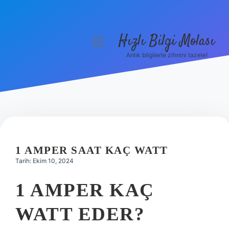
Hızlı Bilgi Molası
menüyü
aç
Anlık bilgilerle zihnini tazele!
Anasayfa
Gizlilik Politikası
Yasal Uyarı
Hakkımızda
1 AMPER SAAT KAÇ WATT
Tarih: Ekim 10, 2024
1 AMPER KAÇ
WATT EDER?