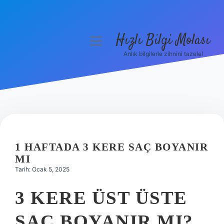
Hızlı Bilgi Molası
menüyü
aç
Anlık bilgilerle zihnini tazele!
Anasayfa
Gizlilik Politikası
Yasal Uyarı
Hakkımızda
1 HAFTADA 3 KERE SAÇ BOYANIR
MI
Tarih: Ocak 5, 2025
3 KERE ÜST ÜSTE
SAÇ BOYANIR MI?