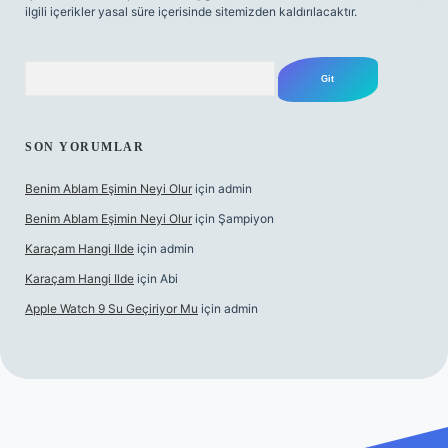
ilgili içerikler yasal süre içerisinde sitemizden kaldırılacaktır.
Arama
SON YORUMLAR
Benim Ablam Eşimin Neyi Olur
için
admin
Benim Ablam Eşimin Neyi Olur
için
Şampiyon
Karaçam Hangi Ilde
için
admin
Karaçam Hangi Ilde
için
Abi
Apple Watch 9 Su Geçiriyor Mu
için
admin
 giriş