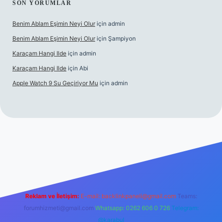
SON YORUMLAR
Benim Ablam Eşimin Neyi Olur
için
admin
Benim Ablam Eşimin Neyi Olur
için
Şampiyon
Karaçam Hangi Ilde
için
admin
Karaçam Hangi Ilde
için
Abi
Apple Watch 9 Su Geçiriyor Mu
için
admin
il giriş
Reklam ve İletişim:
E-mail:
backlinkpaneli@gmail.com
Teams:
forumhizmeti@gmail.com
Whatsapp: 0262 606 0 726
Telegram:
@karabul