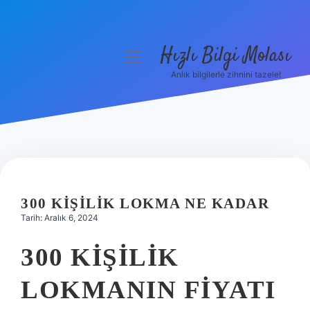
Hızlı Bilgi Molası
menüyü
aç
Anlık bilgilerle zihnini tazele!
Anasayfa
Gizlilik Politikası
Yasal Uyarı
Hakkımızda
300 KIŞILIK LOKMA NE KADAR
Tarih: Aralık 6, 2024
300 KIŞILIK
LOKMANIN FIYATI