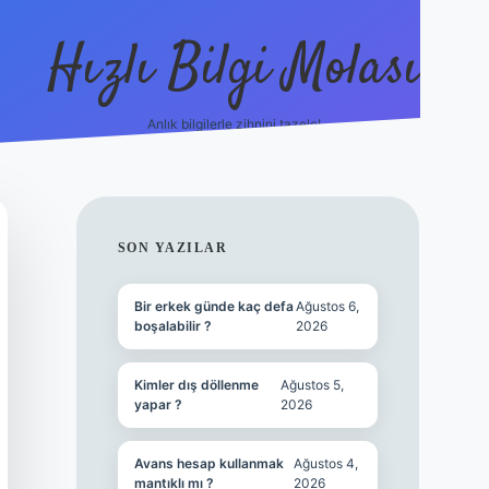
Hızlı Bilgi Molası
Anlık bilgilerle zihnini tazele!
ilbet mobil 
SIDEBAR
SON YAZILAR
Bir erkek günde kaç defa
Ağustos 6,
boşalabilir ?
2026
Kimler dış döllenme
Ağustos 5,
yapar ?
2026
Avans hesap kullanmak
Ağustos 4,
mantıklı mı ?
2026