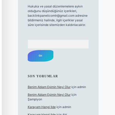
Hukuka ve yasal düzenlemelere aykırı
olduğunu düşündüğünüz içerikleri,
backlinkpanelicomtr@gmail.com
adresine
bildirmeniz halinde, ilgili içerikler yasal
süre içerisinde sitemizden kaldırılacaktır.
Arama
SON YORUMLAR
Benim Ablam Eşimin Neyi Olur
için
admin
Benim Ablam Eşimin Neyi Olur
için
Şampiyon
Karaçam Hangi Ilde
için
admin
Karaçam Hangi Ilde
için
Abi