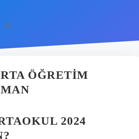
ORTA ÖĞRETIM
AMAN
RTAOKUL 2024
N?