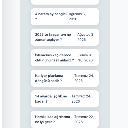
4 haram ay hangisi
Ağustos 3,
?
2026
2025’te tavşan avı ne
Ağustos 3,
zaman açılıyor ?
2026
İşlemcinin kaç derece
Temmuz
olduğunu nasıl anlarız ?
30, 2026
Kariyer planlama
Temmuz 24,
döngüsü nedir ?
2026
14 ayarda işçilik ne
Temmuz 24,
kadar ?
2026
Hamlık kas ağrılarına
Temmuz 22,
ne iyi gelir ?
2026