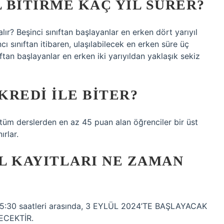
 BITIRME KAÇ YIL SÜRER?
? Beşinci sınıftan başlayanlar en erken dört yarıyıl
ncı sınıftan itibaren, ulaşılabilecek en erken süre üç
nıftan başlayanlar en erken iki yarıyıldan yaklaşık sekiz
KREDI ILE BITER?
ki tüm derslerden en az 45 puan alan öğrenciler bir üst
rlar.
UL KAYITLARI NE ZAMAN
0-15:30 saatleri arasında, 3 EYLÜL 2024’TE BAŞLAYACAK
ECEKTİR.